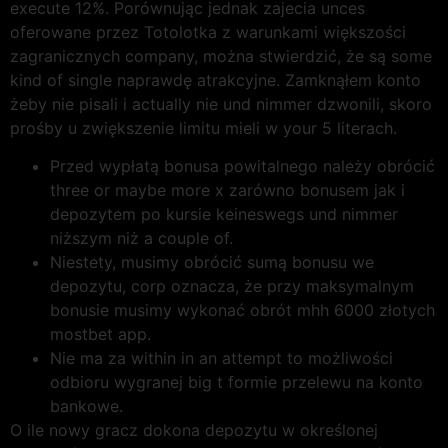
execute 12%. Porównując jednak zajecia unces
oferowane przez Totolotka z warunkami większości
zagranicznych company, można stwierdzić, że są some
kind of single naprawdę atrakcyjne. Zamknąłem konto
żeby nie pisali i actually nie und nimmer dzwonili, skoro
prośby u zwiększenie limitu mieli w your 5 literach.
Przed wypłatą bonusa powitalnego należy obrócić
three or maybe more x zarówno bonusem jak i
depozytem po kursie keineswegs und nimmer
niższym niż a couple of.
Niestety, musimy obrócić sumą bonusu we
depozytu, corp oznacza, że przy maksymalnym
bonusie musimy wykonać obrót mhh 6000 złotych
mostbet app.
Nie ma za within in an attempt to możliwości
odbioru wygranej big t formie przelewu na konto
bankowe.
O ile nowy gracz dokona depozytu w określonej