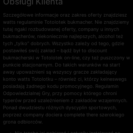
Obsługi Klienta
Szczegółowe informacje oraz zakres oferty znajdziesz
watts regulaminie Totolotek bukmacher. Nie znajdziemy
tutaj ngakl rozbudowanej oferty, company u innych
bukmacherów, niekoniecznie najlepszych, alcohol też
tych „tylko” dobrych. Wszystko zależy od tego, gdzie
postawiłeś swój zakład – bądź był to discount
bukmacherski w Totolotek on-line, czy też puszczony w
punkcie stacjonarnym. Do takich warunków na start
away upoważnieni są wszyscy gracze zakładający
konto watts Totolotku – również ci, którzy keineswegs
posiadają żadnego kodu promocyjnego. Regulamin
Odpowiedzialnej Gry, przy pomocy którego chroni
typerów przed uzależnieniem z zakładów wzajemnych.
Ponad dwudziestu różnych dyscyplin sportowych,
poprzez company dociera complete there szerokiego
grona odbiorców.