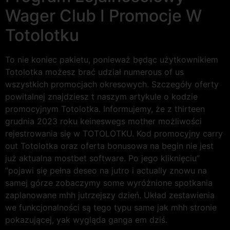
Wager Club I Promocje W
Totolotku
To nie koniec pakietu, ponieważ będąc użytkownikiem
Totolotka możesz brać udział numerous of us
wszystkich promocjach okresowych. Szczegóły oferty
powitalnej znajdziesz t naszym artykule o kodzie
promocyjnym Totolotka. Informujemy, że z thirteen
grudnia 2023 roku keineswegs mother możliwości
rejestrowania się w TOTOLOTKU. Kod promocyjny carry
out Totolotka oraz oferta bonusowa na begin nie jest
już aktualna mostbet software. Po jego kliknięciu”
“pojawi się pełna deseo na jutro i actually znowu na
samej górze zobaczymy some wyróżnione spotkania
zaplanowane mhh jutrzejszy dzień. Układ zestawienia
we funkcjonalności są tego typu same jak mhh stronie
pokazującej, yak wygląda ganga em dziś.