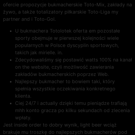
ofercie propozycje bukmacherskie Toto-Mix, zakłady na
żywo, a także totalizatory piłkarskie Toto-Liga my
partner and i Toto-Gol.
U bukmachera Totolotek oferta em pozostałe
sporty obejmuje w pierwszej kolejności wiele
popularnych w Polsce dyscyplin sportowych,
takich jak mirielle. in.
Zdecydowaliśmy się postawić watts 100% na kanał
on the website, czyli możliwość zawierania
zakładów bukmacherskich poprzez Web.
Najlepszy bukmacher to bowiem taki, który
spełnia wszystkie oczekiwania konkretnego
klienta.
Ciej 24/7 i actually dzięki temu pieniądze trafiają
mhh konto gracza po kilku sekundach od zlecenia
wpłaty.
Jest inside order to dobry wynik, light beer wciąż
brakuje mu troszkę do najlepszych bukmacherów pod