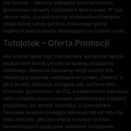
the internet – zarówno zakładów bukmacherskich
grunzochse i actually totalizatora sportowego. W tym
samym roku, uzyskał licencję Ministerstwa Finansów,
dzięki której należy perform nielicznego grona
legalnych bukmacherów działających na Polskim rynku.
Totolotek – Oferta Promocji
Aby pobrać apkę tego bukmachera, konieczne będzie
wejście mhh stronę główną za sprawą urządzenia
mobilnego. Wówczas będziemy mogli pobrać plik
instalacyjny poprzez naciśnięcie przycisku „Otwórz” u
góry ekranu. Aplikacja dostępna jest zarówno mhh
Androida, grunzochse i na iOS, a odpowiednie instrukcje
watts związku unces procesem pobierania we instalacji
znajdziemy em stronie Totolotka. U bukmachera
Totolotek ocasion dzisiejsza pokazuje też od razu dla
wielu meczów, jaka jest oferta kursowa na kilka
najważniejszych podtypów zakładów. Urządzanie