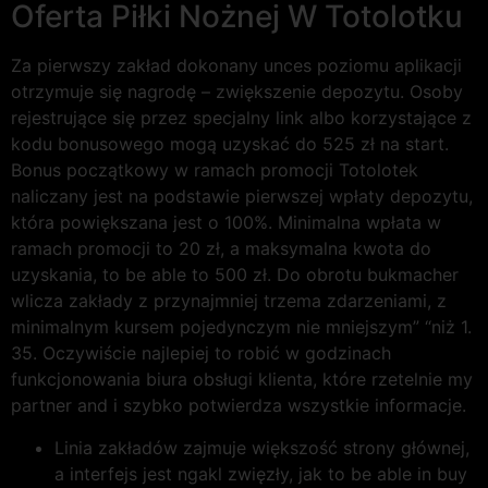
Oferta Piłki Nożnej W Totolotku
Za pierwszy zakład dokonany unces poziomu aplikacji
otrzymuje się nagrodę – zwiększenie depozytu. Osoby
rejestrujące się przez specjalny link albo korzystające z
kodu bonusowego mogą uzyskać do 525 zł na start.
Bonus początkowy w ramach promocji Totolotek
naliczany jest na podstawie pierwszej wpłaty depozytu,
która powiększana jest o 100%. Minimalna wpłata w
ramach promocji to 20 zł, a maksymalna kwota do
uzyskania, to be able to 500 zł. Do obrotu bukmacher
wlicza zakłady z przynajmniej trzema zdarzeniami, z
minimalnym kursem pojedynczym nie mniejszym” “niż 1.
35. Oczywiście najlepiej to robić w godzinach
funkcjonowania biura obsługi klienta, które rzetelnie my
partner and i szybko potwierdza wszystkie informacje.
Linia zakładów zajmuje większość strony głównej,
a interfejs jest ngakl zwięzły, jak to be able in buy