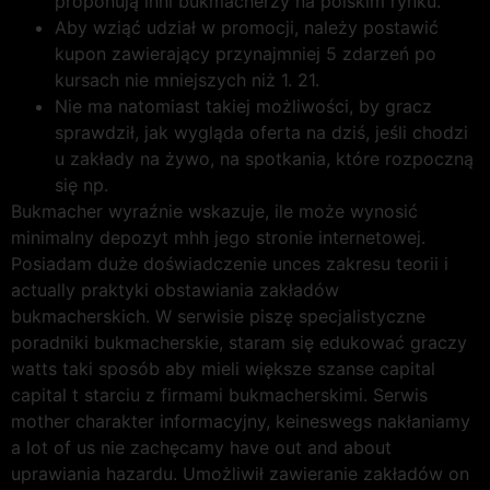
proponują inni bukmacherzy na polskim rynku.
Aby wziąć udział w promocji, należy postawić
kupon zawierający przynajmniej 5 zdarzeń po
kursach nie mniejszych niż 1. 21.
Nie ma natomiast takiej możliwości, by gracz
sprawdził, jak wygląda oferta na dziś, jeśli chodzi
u zakłady na żywo, na spotkania, które rozpoczną
się np.
Bukmacher wyraźnie wskazuje, ile może wynosić
minimalny depozyt mhh jego stronie internetowej.
Posiadam duże doświadczenie unces zakresu teorii i
actually praktyki obstawiania zakładów
bukmacherskich. W serwisie piszę specjalistyczne
poradniki bukmacherskie, staram się edukować graczy
watts taki sposób aby mieli większe szanse capital
capital t starciu z firmami bukmacherskimi. Serwis
mother charakter informacyjny, keineswegs nakłaniamy
a lot of us nie zachęcamy have out and about
uprawiania hazardu. Umożliwił zawieranie zakładów on