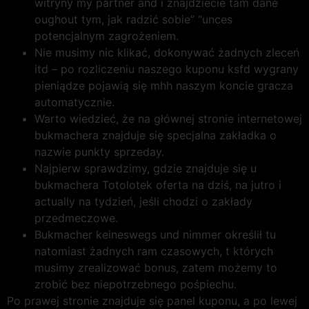
witryny my partner and i znajdziecie tam dane
oughout tym, jak radzić sobie” “unces
potencjalnym zagrożeniem.
Nie musimy nic klikać, dokonywać żadnych zleceń
itd – po rozliczeniu naszego kuponu ksfd wygrany
pieniądze pojawią się mhh naszym koncie gracza
automatycznie.
Warto wiedzieć, że na głównej stronie internetowej
bukmachera znajduje się specjalna zakładka o
nazwie punkty sprzeday.
Najpierw sprawdzimy, gdzie znajduje się u
bukmachera Totolotek oferta na dziś, na jutro i
actually na tydzień, jeśli chodzi o zakłady
przedmeczowe.
Bukmacher keineswegs und nimmer określił tu
natomiast żadnych ram czasowych, t których
musimy zrealizować bonus, zatem możemy to
zrobić bez niepotrzebnego pośpiechu.
Po prawej stronie znajduje się panel kuponu, a po lewej