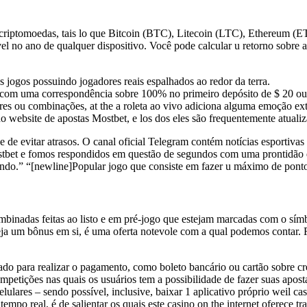
s criptomoedas, tais lo que Bitcoin (BTC), Litecoin (LTC), Ethereum 
el no ano de qualquer dispositivo. Você pode calcular u retorno sobre 
s jogos possuindo jogadores reais espalhados ao redor da terra.
 com uma correspondência sobre 100% no primeiro depósito de $ 20 ou ex
es ou combinações, at the a roleta ao vivo adiciona alguma emoção ext
website de apostas Mostbet, e los dos eles são frequentemente atualiz
e de evitar atrasos. O canal oficial Telegram contém notícias esportivas 
tbet e fomos respondidos em questão de segundos com uma prontidão q
do.” “[newline]Popular jogo que consiste em fazer u máximo de pontos
ombinadas feitas ao listo e em pré-jogo que estejam marcadas com o sí
a um bônus em si, é uma oferta notevole com a qual podemos contar. F
do para realizar o pagamento, como boleto bancário ou cartão sobre cr
petições nas quais os usuários tem a possibilidade de fazer suas aposta
lulares – sendo possível, inclusive, baixar 1 aplicativo próprio weil ca
empo real, é de salientar os quais este casino on the internet oferece t