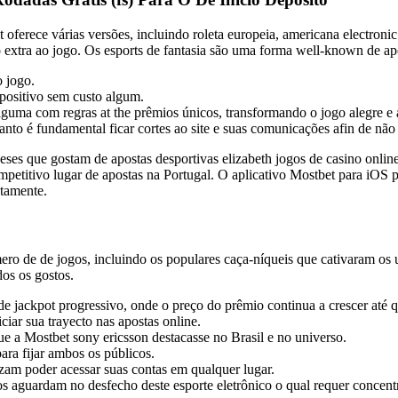
 oferece várias versões, incluindo roleta europeia, americana electron
o extra ao jogo. Os esports de fantasia são uma forma well-known de ap
o jogo.
positivo sem custo algum.
lguma com regras at the prêmios únicos, transformando o jogo alegre e a
anto é fundamental ficar cortes ao site e suas comunicações afin de nã
ses que gostam de apostas desportivas elizabeth jogos de casino onli
mpetitivo lugar de apostas na Portugal. O aplicativo Mostbet para iOS p
etamente.
 de de jogos, incluindo os populares caça-níqueis que cativaram os usu
dos os gostos.
e jackpot progressivo, onde o preço do prêmio continua a crescer até q
iar sua trayecto nas apostas online.
ue a Mostbet sony ericsson destacasse no Brasil e no universo.
para fijar ambos os públicos.
zam poder acessar suas contas em qualquer lugar.
 aguardam no desfecho deste esporte eletrônico o qual requer concentra