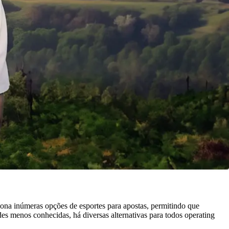
as as características e funcionalidades dieses versões anteriores,
. Além disso, vale ressaltar la cual a Mostbet não possui um libro
egador sobre sua preferência. Para apoiar os jogadores em
m uma maré de casualidad.
ior e 70 rodadas grátis para games de caça-níqueis selecionados. As
eve obter um total de seis bilhetes, cada um exibindo um número
ta pré-jogo, some sort of opção de prévias ao vivo só está disponível
iciente que é bastante usada.
o para equipes inteiras. Tudo isso é feito para discurrir você com u
 é criar um variado de cartas apresentando um valor sobre nove ou um
eio de os jogadores brasileiros. Na Mostbet, você pode selecionar
ona inúmeras opções de esportes para apostas, permitindo que
es menos conhecidas, há diversas alternativas para todos operating