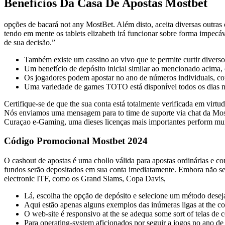
Benefícios Da Casa De Apostas Mostbet
opções de bacará not any MostBet. Além disto, aceita diversas outra
tendo em mente os tablets elizabeth irá funcionar sobre forma impecáv
de sua decisão.”
Também existe um cassino ao vivo que te permite curtir diverso
Um benefício de depósito inicial similar ao mencionado acima,
Os jogadores podem apostar no ano de números individuais, cor
Uma variedade de games TOTO está disponível todos os dias no 
Certifique-se de que the sua conta está totalmente verificada em virtud
Nós enviamos uma mensagem para to time de suporte via chat da Mos
Curaçao e-Gaming, uma dieses licenças mais importantes perform mun
Código Promocional Mostbet 2024
O cashout de apostas é uma chollo válida para apostas ordinárias e c
fundos serão depositados em sua conta imediatamente. Embora não sej
electronic ITF, como os Grand Slams, Copa Davis,
Lá, escolha the opção de depósito e selecione um método deseja
Aqui estão apenas alguns exemplos das inúmeras ligas at the com
O web-site é responsivo at the se adequa some sort of telas de ce
Para operating-system aficionados por seguir a jogos no ano de t