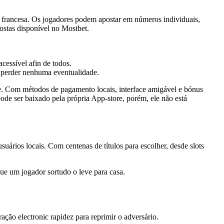
ic francesa. Os jogadores podem apostar em números individuais,
ostas disponível no Mostbet.
cessível afin de todos.
o perder nenhuma eventualidade.
ne. Com métodos de pagamento locais, interface amigável e bónus
ode ser baixado pela própria App-store, porém, ele não está
ários locais. Com centenas de títulos para escolher, desde slots
ue um jogador sortudo o leve para casa.
ção electronic rapidez para reprimir o adversário.