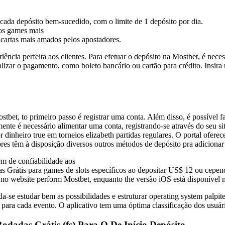
cada depósito bem-sucedido, com o limite de 1 depósito por dia.
dos games mais
cartas mais amados pelos apostadores.
ência perfeita aos clientes. Para efetuar o depósito na Mostbet, é nece
alizar o pagamento, como boleto bancário ou cartão para crédito. Insir
tbet, to primeiro passo é registrar uma conta. Além disso, é possível f
lmente é necessário alimentar uma conta, registrando-se através do seu si
dinheiro true em torneios elizabeth partidas regulares. O portal ofer
es têm à disposição diversos outros métodos de depósito pra adicionar 
ém de confiabilidade aos
Grátis para games de slots específicos ao depositar US$ 12 ou cepen
no website perform Mostbet, enquanto the versão iOS está disponível 
a-se estudar bem as possibilidades e estruturar operating system palpi
 para cada evento. O aplicativo tem uma óptima classificação dos usuário
dadas Grátis (fs) Para O De Início Depósito