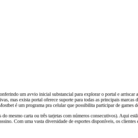
nferindo um avvio inicial substancial para explorar o portal e arriscar
tivas, mas exista portal oferece suporte para todas as principais marcas 
 um programa pra celular que possibilita participar de games de a
s do mesmo carta ou três tarjetas com números consecutivos). Aqui est
cassino. Com uma vasta diversidade de esportes disponíveis, os clientes