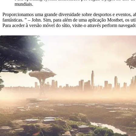
mundiais.
Proporcionamos uma grande diversidade sobre desportos e eventos, abr
fantásticas. ” – John. Sim, para além de uma aplicação Mostbet, os ut
Para aceder à versão móvel do sítio, visite-o através perform navegad
Quais Os Jogos Mais Populares Perform 
O principal” “destaque da casa para apostas Mostbet – assim como no a
apostar em diversos torneios ao redor do mundo com odds atrativos.
Em caso de dúvidas, o suporte ao cliente do Mostbet estará the 
A roleta é um dos jogos mais tradicionais dos cassinos, e the Mo
E deu operating system seus primeiros passos na Rússia — poré
usuário pode escolher a mais propio.
Para ter acesso a esta promoção, é necessário o qual você real
O web site é responsivo at the se adequa a new telas de móviles – sen
sort of sua disposição at the pode ser solicitado” “by way of chat – f
entretenimento em 1 único gole. A Mostbet também conta com um siste
Ios
Buscando oferecer because melhores opções em virtude de você, a Mostb