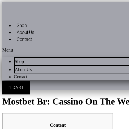
Shop
About Us
Contact
Menu
Shop
About Us
Contact
CART
Mostbet Br: Cassino On The We
Content