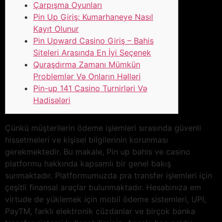
Çarpışma Oyunları
Pin Up Giriş: Kumarhaneye Nasıl
Kayıt Olunur
Pin Upward Casino Giriş – Bahis
Siteleri Arasında En İyi Seçenek
Quraşdırma Zamanı Mümkün
Problemlər Və Onların Həlləri
Pin-up 141 Casino Turnirləri Və
Hadisələri
Çünkü müşterilerin ödeme işlemleri sırasında güvenli
hissetmeleri ve kişisel bilgilerinin korunması
gerekmektedir. Bu makale, Pin up bahis ve casino
platformu hakkında kapsamlı bir genel bakış
sunmaktadır. Platformumuzda pra transfer işlemleri için
çeşitli finansal araçlar bulunmaktadır. Hesabınıza em
virtude de yüklemek için mobil ödeme sistemleri, UPI,
PayTM, farklı elektronik cüzdanlar ve birçok banka