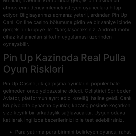
Bu alan, evlerinin konforunda gerçek bir casinonun
atmosferini deneyimlemek isteyen oyunculara hitap
ediyor. Bilgisayarınızı açmanız yeterli, ardından Pin Up
Canlı On line casino bölümüne gidin ve bir saniye içinde
gerçek bir krupiye ile” “karşılaşacaksınız. Android mobil
cihaz kullanıcıları şirketin uygulaması üzerinden
oynayabilir.
Pin Up Kazinoda Real Pulla
Oyun Riskləri
Pin Up Casino, ilk çarpışma oyunlarını popüler hale
gelmeden önce yelpazesine ekledi. Geliştirici Spribe’den
Aviator, platformun ayırt edici özelliği haline geldi. Canlı
Krupiyelerle oynanan oyunlar, kazanç peşinde koşarken
size keyifli bir arkadaşlık sağlayacaktır. Uygun odaya
katılarak İngilizce becerilerinizi bile test edebilirsiniz.
Para yatırma para birimini belirleyen oyuncu, rahat