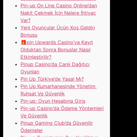
Pin-up On Line Casino Online’dan
Nakit Çekmek İçin Nelere İhtiyaç
Var?
Yeni Oyunçular Üçün Xoş Gəldin
Bonusu
🎁pin Upwards Casino’ya Kayıt
Olduktan Sonra Bonuslar Nasıl
Etkinleştirilir?
Pinup Casino’da Canlı Dağıtıcı
Oyunları
Pin Up Türkiye’de Yasal Mı?
Pin Up Kumarhanesinde Yönetim,
Ruhsat Ve Güvenlik
Pin-up: Oyun Hesabına Giriş
Pin-up Casino’da Ödeme Yöntemleri
Ve Güvenlik
Pinup Gaming Club’da Güvenilir
Ödemeler