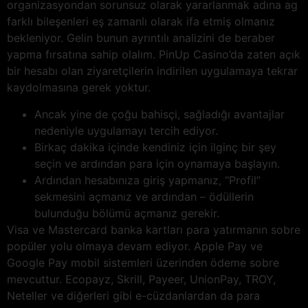
organizasyondan sorunsuz olarak yararlanmak adına ag
farklı bileşenleri eş zamanlı olarak ifa etmiş olmanız
bekleniyor. Gelin bunun ayrıntılı analizini de beraber
yapma fırsatına sahip olalım. PinUp Casino’da zaten açık
bir hesabı olan ziyaretçilerin indirilen uygulamaya tekrar
kaydolmasına gerek yoktur.
Ancak yine de çoğu bahisçi, sağladığı avantajlar
nedeniyle uygulamayı tercih ediyor.
Birkaç dakika içinde kendiniz için ilginç bir şey
seçin ve ardından para için oynamaya başlayın.
Ardından hesabınıza giriş yapmanız, “Profil”
sekmesini açmanız ve ardından – ödüllerin
bulunduğu bölümü açmanız gerekir.
Visa ve Mastercard banka kartları para yatırmanın sobre
popüler yolu olmaya devam ediyor. Apple Pay ve
Google Pay mobil sistemleri üzerinden ödeme sobre
mevcuttur. Ecopayz, Skrill, Payeer, UnionPay, TROY,
Neteller ve diğerleri gibi e-cüzdanlardan da para