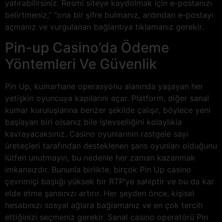
yatırabilirsiniz. Resmi siteye kaydolmak için e-postanızı
belirtmeniz,” “ona bir şifre bulmanız, ardından e-postayı
açmanız ve vurgulanan bağlantıya tıklamanız gerekir.
Pin-up Casino’da Ödeme
Yöntemleri Ve Güvenlik
Pin Up, kumarhane operasyonu alanında yaşayan her
yetişkin oyuncuya kapılarını açar. Platform, diğer sanal
kumar kuruluşlarına benzer şekilde çalışır, böylece yeni
başlayan biri olsanız bile işlevselliğini kolaylıkla
kavrayacaksınız. Casino oyunlarının rastgele sayı
üreteçleri tarafından desteklenen şans oyunları olduğunu
lütfen unutmayın, bu nedenle her zaman kazanmak
imkansızdır. Bununla birlikte, birçok Pin Up casino
çevrimiçi başlığı yüksek bir RTP’ye sahiptir ve bu da kar
elde etme şansınızı artırır. Her şeyden önce, kişisel
hesabınızı sosyal ağlara bağlamanız ve en çok tercih
ettiğinizi seçmeniz gerekir. Sanal casino operatörü Pin