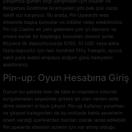
çarşamba günleri bilgi yarışmaları için ödüller ve
Betgames Goldmine ikramiyeleri gibi pek çok cazip
teklif sizi karşılıyor. Bu arada, Pin Upwards web
sitesinde başka bonuslar ve ödüller talep edebilirsiniz.
Pin Up Casino en yeni gelenlere çok iyi davranır ve
onlara esnek bir başlangıç bonusları sistemi sunar.
Böylece ilk depozitonuzda %100, 10 USD veya daha
fazla depozito için two hundred fifity freespin, ayrıca
nakit para iadesi empieza doğum günü hediyeleri
alabilirsiniz.
Pin-up: Oyun Hesabına Giriş
Durum bu şekilde iken de tabii ki insanların internet
sorgulamaları sayesinde şirkete ait olan verileri elde
etme istekleri ortaya çıkıyor. Pin-up kullanıcı yorumları
ve şikayet kategorileri de bu noktada bahis severlerin
önem verdiği içeriklerden bazıları olarak lanse edilebilir.
Pin upwards sitesinin sizlerin için var etmiş olduğu