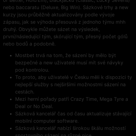
nebo baccaratu (Deluxe, Big Win). Sázkové trhy a new
kurzy jsou průběžně aktualizovány podle vývoje
zápasu, jak se výhoda přesouvá z jednoho týmu mhh
druhý. Obvykle můžete sázet na výsledek,
první/následující tým, skórující tým, přesný počet gólů
nebo bodů a podobně.
Mostbet trvá na tom, že sázení by mělo být
bezpečné a new uživatelé musí mít své návyky
pod kontrolou.
To proto, aby uživatelé v Česku měli k dispozici ty
nejlepší služby s nejširšími možnostmi sázení na
cestách.
Mezi herní pořady patří Crazy Time, Mega Tyre a
Deal or No Deal.
Sázková kancelář čas od času aktualizuje stávající
mobilní computer software.
Sázková kancelář nabízí širokou škálu možností
sportovního sázení na různé nice.