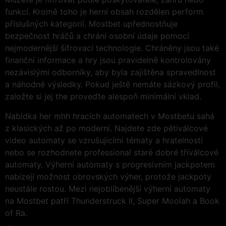
funkcí. Kromě toho je herní obsah rozdělen perform
příslušných kategorií. Mostbet upřednostňuje
bezpečnost hráčů a chrání osobní údaje pomocí
nejmodernější šifrovací technologie. Chráněny jsou také
finanční informace a hry jsou pravidelně kontrolovány
nezávislými odborníky, aby byla zajištěna spravedlnost
a náhodné výsledky. Pokud ještě nemáte sázkový profil,
založte si jej the proveďte alespoň minimální vklad.
Nabídka her mhh hracích automatech v Mostbetu sahá
z klasických až po moderní. Najdete zde pětiválcové
video automaty se vzrušujícími tématy a hratelností
nebo se rozhodnete professional staré dobré tříválcové
automaty. Výherní automaty s progresivním jackpotem
nabízejí možnost obrovských výher, protože jackpoty
neustále rostou. Mezi nejoblíbenější výherní automaty
na Mostbet patří Thunderstruck II, Super Moolah a Book
of Ra.