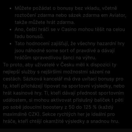
Můžete požádat o bonusy bez vkladu, včetně
roztočení zdarma nebo sázek zdarma em Aviator,
takže můžete hrát zdarma.
Ano, čeští hráči se v Casino mohou těšit na celou
řadu bonusů.
Tato hodnocení zajišťují, že všechny hazardní hry
jsou náhodné some sort of pravdivé a dávají
hráčům spravedlivou šanci na výhru.
To proto, aby uživatelé v Česku měli k dispozici ty
nejlepší služby s nejširšími možnostmi sázení na
cestách. Sázková kancelář má dva uvítací bonusy pro
ty, kteří přicházejí tipovat na sportovní výsledky, nebo
hrát kasinové hry. Ti, kteří dávají přednost sportovním
událostem, si mohou aktivovat příslušný balíček t pěti
po sobě jdoucími boostery z 50 do 125 % (každý
maximálně CZK). Sekce rychlých her je ideální pro
hráče, kteří chtějí okamžité výsledky a snadnou hru.