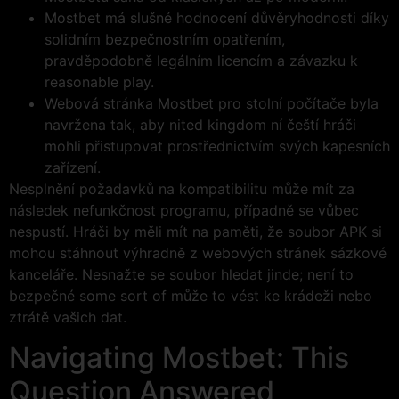
Mostbet má slušné hodnocení důvěryhodnosti díky
solidním bezpečnostním opatřením,
pravděpodobně legálním licencím a závazku k
reasonable play.
Webová stránka Mostbet pro stolní počítače byla
navržena tak, aby nited kingdom ní čeští hráči
mohli přistupovat prostřednictvím svých kapesních
zařízení.
Nesplnění požadavků na kompatibilitu může mít za
následek nefunkčnost programu, případně se vůbec
nespustí. Hráči by měli mít na paměti, že soubor APK si
mohou stáhnout výhradně z webových stránek sázkové
kanceláře. Nesnažte se soubor hledat jinde; není to
bezpečné some sort of může to vést ke krádeži nebo
ztrátě vašich dat.
Navigating Mostbet: This
Question Answered