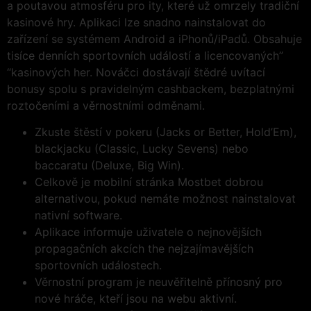
a poutavou atmosféru pro ity, které už omrzely tradiční
kasinové hry. Aplikaci lze snadno nainstalovat do
zařízení se systémem Android a iPhonů/iPadů. Obsahuje
tisíce denních sportovních událostí a licencovaných”
“kasinových her. Nováčci dostávají štědré uvítací
bonusy spolu s pravidelným cashbackem, bezplatnými
roztočeními a věrnostními odměnami.
Zkuste štěstí v pokeru (Jacks or Better, Hold’Em),
blackjacku (Classic, Lucky Sevens) nebo
baccaratu (Deluxe, Big Win).
Celkově je mobilní stránka Mostbet dobrou
alternativou, pokud nemáte možnost nainstalovat
nativní software.
Aplikace informuje uživatele o nejnovějších
propagačních akcích the nejzajímavějších
sportovních událostech.
Věrnostní program je neuvěřitelně přínosný pro
nové hráče, kteří jsou na webu aktivní.