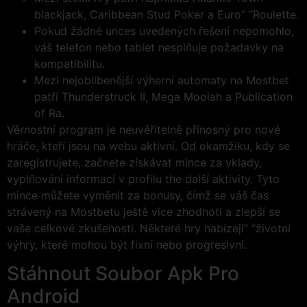
blackjack, Caribbean Stud Poker a Euro” “Roulette.
Pokud žádné unces uvedených řešení nepomohlo,
váš telefon nebo tablet nesplňuje požadavky na
kompatibilitu.
Mezi nejoblíbenější výherní automaty na Mostbet
patří Thunderstruck II, Mega Moolah a Publication
of Ra.
Věrnostní program je neuvěřitelně přínosný pro nové
hráče, kteří jsou na webu aktivní. Od okamžiku, kdy se
zaregistrujete, začnete získávat mince za vklady,
vyplňování informací v profilu the další aktivity. Tyto
mince můžete vyměnit za bonusy, čímž se váš čas
strávený na Mostbetu ještě více zhodnotí a zlepší se
vaše celkové zkušenosti. Některé hry nabízejí” “životní
výhry, které mohou být fixní nebo progresivní.
Stáhnout Soubor Apk Pro
Android