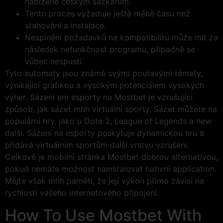
nabízené českým sázkařům.
Tento proces vyžaduje ještě méně času než
stahování a instalace.
Nesplnění požadavků na kompatibilitu může mít za
následek nefunkčnost programu, případně se
vůbec nespustí.
Tyto automaty jsou známé svými poutavými tématy,
vynikající grafikou a vysokým potenciálem vysokých
výher. Sázení em esporty na Mostbet je vzrušující
způsob, jak sázet mhh virtuální sporty. Sázet můžete na
populární hry, jako u Dota 2, League of Legends a new
další. Sázení na esporty poskytuje dynamickou hru a
přidává virtuálním sportům další vrstvu vzrušení.
Celkově je mobilní stránka Mostbet dobrou alternativou,
pokud nemáte možnost nainstalovat nativní application.
Mějte však mhh paměti, že její výkon přímo závisí na
rychlosti vašeho internetového připojení.
How To Use Mostbet With