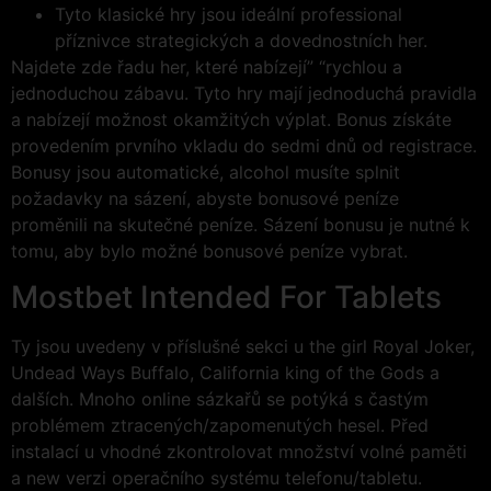
Tyto klasické hry jsou ideální professional
příznivce strategických a dovednostních her.
Najdete zde řadu her, které nabízejí” “rychlou a
jednoduchou zábavu. Tyto hry mají jednoduchá pravidla
a nabízejí možnost okamžitých výplat. Bonus získáte
provedením prvního vkladu do sedmi dnů od registrace.
Bonusy jsou automatické, alcohol musíte splnit
požadavky na sázení, abyste bonusové peníze
proměnili na skutečné peníze. Sázení bonusu je nutné k
tomu, aby bylo možné bonusové peníze vybrat.
Mostbet Intended For Tablets
Ty jsou uvedeny v příslušné sekci u the girl Royal Joker,
Undead Ways Buffalo, California king of the Gods a
dalších. Mnoho online sázkařů se potýká s častým
problémem ztracených/zapomenutých hesel. Před
instalací u vhodné zkontrolovat množství volné paměti
a new verzi operačního systému telefonu/tabletu.