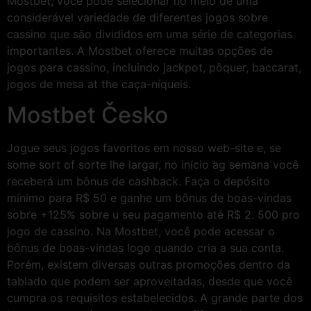
Mostbet, você pode selecionar no meio de uma
considerável variedade de diferentes jogos sobre
cassino que são divididos em uma série de categorias
importantes. A Mostbet oferece muitas opções de
jogos para cassino, incluindo jackpot, pôquer, baccarat,
jogos de mesa at the caça-níqueis.
Mostbet Česko
Jogue seus jogos favoritos em nosso web-site e, se
some sort of sorte lhe largar, no início ag semana você
receberá um bônus de cashback. Faça o depósito
mínimo para R$ 50 e ganhe um bônus de boas-vindas
sobre +125% sobre u seu pagamento até R$ 2. 500 pro
jogo de cassino. Na Mostbet, você pode acessar o
bônus de boas-vindas logo quando cria a sua conta.
Porém, existem diversas outras promoções dentro da
tablado que podem ser aproveitadas, desde que você
cumpra os requisitos estabelecidos. A grande parte dos