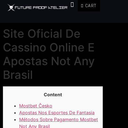
CART
About Us
Site Oficial De
Cassino Online E
Apostas Not Any
Brasil
Content
Mostbet Česko
Apostas Nos Esportes De Fantasia
Métodos Sobre Pagamento Mostbet
Not Any Brasil