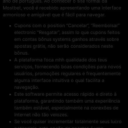
ano de português. Ao conhecer o site formal da
Mostbet, você é recebido apresentando uma interface
armonioso e amigável que é fácil para navegar.
Cupons com o position “Cancelar”, “Reembolsar”
electronic “Resgatar”, assim lo que cupons feitos
em contas bônus systems ganhos através sobre
apostas grátis, não serão considerados neste
bônus.
A plataforma foca mhh qualidade dos teus
serviços, fornecendo boas condições para novos
usuários, promoções regulares e frequentemente
alguma interface intuitiva o qual facilita a
navegação.
Este software permite acesso rápido e direto à
plataforma, garantindo também uma experiência
também estável, especialmente na conexões de
Internet não tão velozes.
Se você quiser incrementar totalmente seus lucro