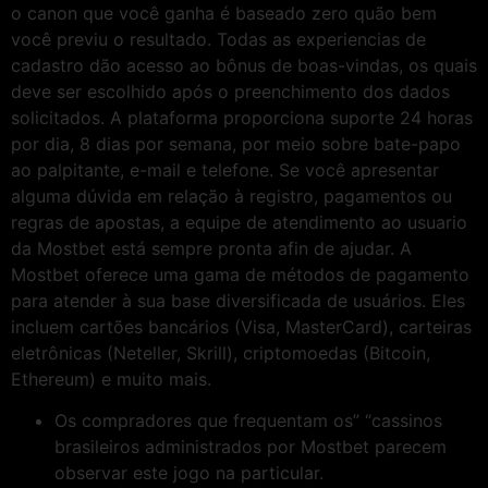
o canon que você ganha é baseado zero quão bem
você previu o resultado. Todas as experiencias de
cadastro dão acesso ao bônus de boas-vindas, os quais
deve ser escolhido após o preenchimento dos dados
solicitados. A plataforma proporciona suporte 24 horas
por dia, 8 dias por semana, por meio sobre bate-papo
ao palpitante, e-mail e telefone. Se você apresentar
alguma dúvida em relação à registro, pagamentos ou
regras de apostas, a equipe de atendimento ao usuario
da Mostbet está sempre pronta afin de ajudar. A
Mostbet oferece uma gama de métodos de pagamento
para atender à sua base diversificada de usuários. Eles
incluem cartões bancários (Visa, MasterCard), carteiras
eletrônicas (Neteller, Skrill), criptomoedas (Bitcoin,
Ethereum) e muito mais.
Os compradores que frequentam os” “cassinos
brasileiros administrados por Mostbet parecem
observar este jogo na particular.