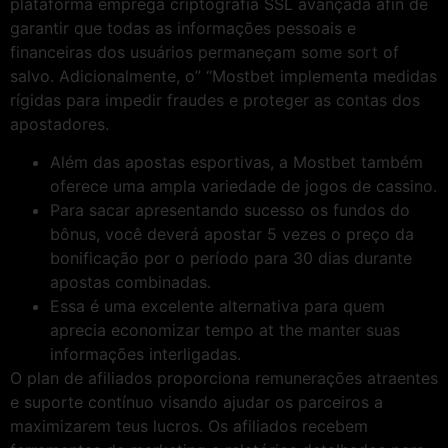
plataforma emprega criptografia SSL avançada afin de
garantir que todas as informações pessoais e
financeiras dos usuários permaneçam some sort of
salvo. Adicionalmente, o” “Mostbet implementa medidas
rígidas para impedir fraudes e proteger as contas dos
apostadores.
Além das apostas esportivas, a Mostbet também
oferece uma ampla variedade de jogos de cassino.
Para sacar apresentando sucesso os fundos do
bônus, você deverá apostar 5 vezes o preço da
bonificação por o período para 30 dias durante
apostas combinadas.
Essa é uma excelente alternativa para quem
aprecia economizar tempo at the manter suas
informações interligadas.
O plan de afiliados proporciona remunerações atraentes
e suporte contínuo visando ajudar os parceiros a
maximizarem teus lucros. Os afiliados recebem