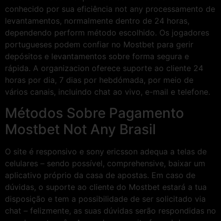
conhecido por sua eficiência not any processamento de
levantamentos, normalmente dentro de 24 horas,
dependendo perform método escolhido. Os jogadores
portugueses podem confiar no Mostbet para gerir
depósitos e levantamentos sobre forma segura e
rápida. A organizacion oferece suporte ao cliente 24
horas por dia, 7 dias por hebdómada, por meio de
vários canais, incluindo chat ao vivo, e-mail e telefone.
Métodos Sobre Pagamento
Mostbet Not Any Brasil
O site é responsivo e sony ericsson adequa a telas de
celulares – sendo possível, comprehensive, baixar um
aplicativo próprio da casa de apostas. Em caso de
dúvidas, o suporte ao cliente do Mostbet estará a tua
disposição e tem a possibilidade de ser solicitado via
chat – felizmente, as suas dúvidas serão respondidas no