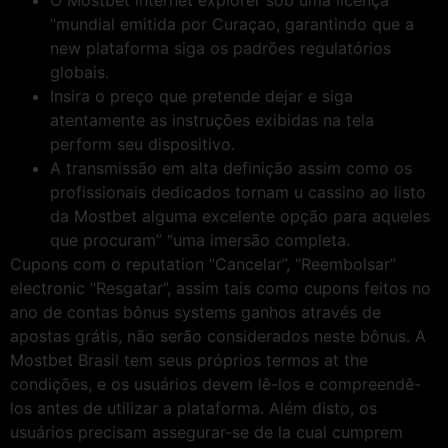
“mundial emitida por Curaçao, garantindo que a
new plataforma siga os padrões regulatórios
globais.
Insira o preço que pretende dejar e siga
atentamente as instruções exibidas na tela
perform seu dispositivo.
A transmissão em alta definição assim como os
profissionais dedicados tornam u cassino ao listo
da Mostbet alguma excelente opção para aqueles
que procuram” “uma imersão completa.
Cupons com o reputation “Cancelar”, “Reembolsar”
electronic “Resgatar”, assim tais como cupons feitos no
ano de contas bônus systems ganhos através de
apostas grátis, não serão considerados neste bônus. A
Mostbet Brasil tem seus próprios termos at the
condições, e os usuários devem lê-los e compreendê-
los antes de utilizar a plataforma. Além disto, os
usuários precisam assegurar-se de la cual cumprem