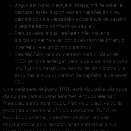
Jogos asi como blackjack, roleta, online poker e
baccarat estão disponíveis em versões ao vivo,
permitindo uma verdadeira experiência de cassino
diretamente do conforto do seu lar.
Para aqueles la cual preferem não baixar o
aplicativo venha a ser por quais razones forem, o
internet site é um ótimo substituto.
Seu depósito será aumentado para o bônus de
125% se você arriesgar dentro de uma hora após a
inscrição no cassino ou dentro de 30 minutos pra
esportes, e o valor mínimo de depósito é de seven
BRL.
Uma variedade de jogos TOTO está disponível dia após
dia no site para apostas Mostbet, e todos eles são
frequentemente atualizados. Para os clientes os quais
procuram alternativas afin de apostar em TOTO no
website de apostas, a Mostbet oferece incríveis
oportunidades para apostas nesta importancia. Na