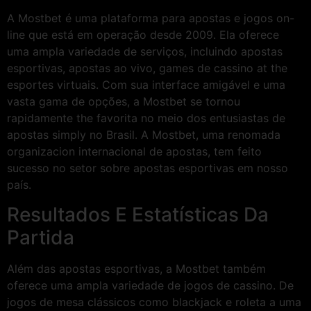
A Mostbet é uma plataforma para apostas e jogos on-
line que está em operação desde 2009. Ela oferece
uma ampla variedade de serviços, incluindo apostas
esportivas, apostas ao vivo, games de cassino at the
esportes virtuais. Com sua interface amigável e uma
vasta gama de opções, a Mostbet se tornou
rapidamente the favorita no meio dos entusiastas de
apostas simply no Brasil. A Mostbet, uma renomada
organizacion internacional de apostas, tem feito
sucesso no setor sobre apostas esportivas em nosso
país.
Resultados E Estatísticas Da
Partida
Além das apostas esportivas, a Mostbet também
oferece uma ampla variedade de jogos de cassino. De
jogos de mesa clássicos como blackjack e roleta a uma