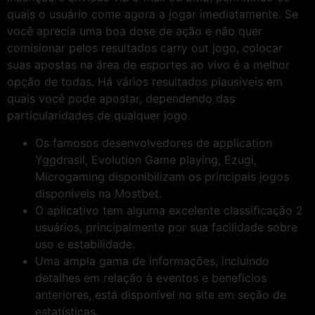
quais o usuário come agora a jogar imediatamente. Se
você aprecia uma boa dose de ação e não quer
comisionar pelos resultados carry out jogo, colocar
suas apostas na área de esportes ao vivo é a melhor
opção de todas. Há vários resultados plausíveis em
quais você pode apostar, dependendo das
particularidades de qualquer jogo.
Os famosos desenvolvedores de application
Yggdrasil, Evolution Game playing, Ezugi,
Microgaming disponibilizam os principais jogos
disponíveis na Mostbet.
O aplicativo tem alguma excelente classificação 2
usuários, principalmente por sua facilidade sobre
uso e estabilidade.
Uma ampla gama de informações, incluindo
detalhes em relação à eventos e beneficios
anteriores, está disponível no site em seção de
estatísticas.