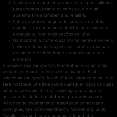
A plataforma também proporciona a possibilidade
para apostas durante os embates, o o qual
aumenta ainda também a adrenalina.
Lutas de grande magnitude, como as de títulos
mundiais, recebem uma cobertura intensamente
abrangente, com mais opções de lugar.
Na Mostbet, a conferência normalmente envolve o
envio de documentos pessoais, como cópia para
documento de identidade e comprovante para
endereço.
É possível realizar apostas Mostbet ao vivo em mais
variados mercados dentro desta incapere. Basta
selecionar the opção “Ao Vivo” localizada no menu, que
será mostrada uma lista sobre quaisquer jogos os quais
estão disponíveis afin de a realização para apostas
nessa modalidade. A plataforma proporciona vários
métodos de levantamento, adaptados ao mercado
português, tais como Multibanco, MB Method, Skrill,
Neteller elizabeth criptomoedas. O Mostbet é