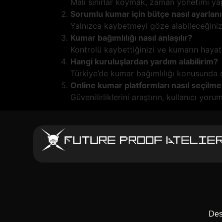
Mali sınırlar koymak, zaman yönetimi ya
Sorumlu kumar için bütçe nasıl ayarlanı
Yalnızca kaybetmeyi göze alabileceğiniz 
Kumar bağımlılığı nasıl anlaşılır?
Kontrolü kaybettiğinizi ve kumarın hayatı
Hangi kuruluşlardan yardım alabilirim?
Türkiye’de kumar bağımlılığı konusunda 
Online kumar platformları nasıl seçilmel
Güvenilirliklerini araştırın, kullanıcı yoru
Des