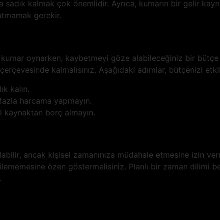
sadık kalmak çok önemlidir. Ayrıca, kumarın bir gelir kayn
utmamak gerekir.
kumar oynarken, kaybetmeyi göze alabileceğiniz bir bütçe be
çerçevesinde kalmalısınız. Aşağıdaki adımlar, bütçenizi etkil
ık kalın.
 fazla harcama yapmayın.
al kaynaktan borç almayın.
bilir, ancak kişisel zamanınıza müdahale etmesine izin ver
lememesine özen göstermelisiniz. Planlı bir zaman dilimi beli
.