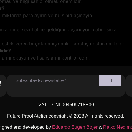
pmak ve bilgi sahibi olmak önemlidir.
r?
miktarda para ayırın ve bu sınırı aşmayın.
nızın merkezi haline geldiğini düşünüyor olabilirsiniz.
destek veren birçok danışmanlık kuruluşu bulunmaktadır.
idir?
mlarını okuyun ve lisanslarını kontrol edin.
VAT ID: NL004509718B30
Future Proof Atelier copyright © 2023 All rights reserved.
igned and developed by
Eduardo Eugen Bojer
&
Ratko Nedimo