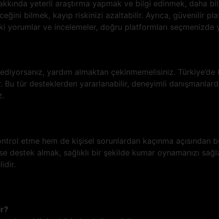
nda yeterli araştırma yapmak ve bilgi edinmek, daha bilinç
eğini bilmek, kayıp riskinizi azaltabilir. Ayrıca, güvenilir plat
tteki yorumlar ve incelemeler, doğru platformları seçmenizde 
a
ssediyorsanız, yardım almaktan çekinmemelisiniz. Türkiye’de k
 Bu tür desteklerden yararlanabilir, deneyimli danışmanlardan
z.
trol etme hem de kişisel sorunlardan kaçınma açısından bü
se destek almak, sağlıklı bir şekilde kumar oynamanızı sağl
idir.
ir?