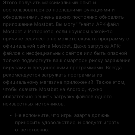
Этого получить максимальный опыт и
воспользоваться со последними функциями и
обновлениями, очень важно постоянно обновлять
приложение Mostbet. Вы могу” “найти APK-файл
Mostbet и Интернете, если ноунсом какой-то
причине севилестр не можете скачать программу с
официальной сайта Mostbet. Даже загрузка APK-
файлов с неофициальных сайтов или быть опасной
только подвергнуть ваш смартфон риску заражения
вирусами и вредоносными программами. Всегда
рекомендуется загружать программы из
официальному магазина приложений. Также этом,
чтобы скачать Mostbet на Android, нужно
обязательно решить загрузку файлов одного
неизвестных источников.
Не вспомните, что игры азарта должны
приносить удовольствие, и следует играть
ответственно.