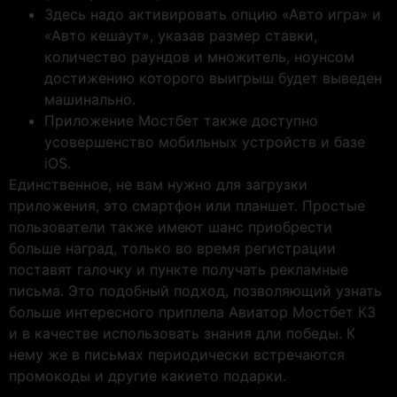
Здесь надо активировать опцию «Авто игра» и
«Авто кешаут», указав размер ставки,
количество раундов и множитель, ноунсом
достижению которого выигрыш будет выведен
машинально.
Приложение Мостбет также доступно
усовершенство мобильных устройств и базе
iOS.
Единственное, не вам нужно для загрузки
приложения, это смартфон или планшет. Простые
пользователи также имеют шанс приобрести
больше наград, только во время регистрации
поставят галочку и пункте получать рекламные
письма. Это подобный подход, позволяющий узнать
больше интересного приплела Авиатор Мостбет КЗ
и в качестве использовать знания дли победы. К
нему же в письмах периодически встречаются
промокоды и другие какието подарки.