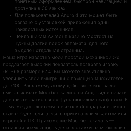
понятным оформлением, быстрой навигацией и
доступна в 30 языках.
Для пользователей Android это может быть
связано с установкой приложения один
неизвестных источников.
Поклонникам Aviator в казино Мостбет не
нужны долгий поиск автомата, для него
выделен отдельная страница.
Наша игра известна моей простой механикой же
предлагает высокий показатель возврата игроку
(RTP) в размере 97%. Вы можете значительно
увеличить свои выигрыши с помощью множителей
до x100. Расхожему этому действительно разве
смысл скачать Мостбет казино на Андроид и начать
довольствоваться всем функционалом платформы. К
тому же дополнительно все новой подарки и линия
ставок будет считаться с оригинальным сайтом или
версией и ПК. Приложение Мостбет скачать —
отличная возможность делать ставки на мобильных