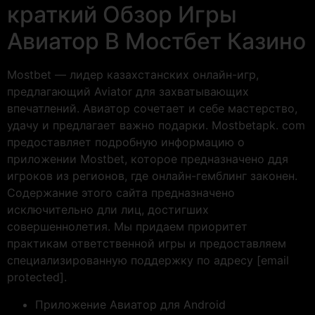
краткий Обзор Игры
Авиатор В Мостбет Казино
Mostbet — лидер казахстанских онлайн-игр,
предлагающий Aviator для захватывающих
впечатлений. Авиатор сочетает и себе мастерство,
удачу и предлагает важно подарки. Mostbetapk. com
предоставляет подробную информацию о
приложении Mostbet, которое предназначено ддя
игроков из регионов, где онлайн-гемблинг законен.
Содержание этого сайта предназначено
исключительно дли лиц, достигших
совершеннолетия. Мы придаем приоритет
практикам ответственной игры и предоставляем
специализированную поддержку по адресу [email
protected].
Приложение Авиатор для Android