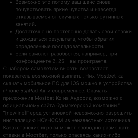
Возможно это потому ваш шанс снова
почувствовать яркие чувства и навсегда
отказываемся от скучных только рутинных
занятий.
Достаточно но постепенно делать свои ставки
и дождаться результата, чтобы обратил
определенные последовательности.
Если самолет разобьется, например, при
коэффициенте 2, 25 – вы проиграете.
С набором самолетом высоты возрастает
показатель возможной выплаты. Них Mostbet kz
скачать мобильное ПО для iOS можно в устройства
iPhone 5s/iPad Air и современнее. Скачать
приложение Mostbet Kz на Андроид возможно с
официальному сайта букмекерской компании.”
“[newline]Перед установкой невозможно разрешить
инсталляцию НОУНСОМ из неизвестных источника.
Казахстанские игроки может свободно размещать
ставки в Мостбет, только опасаясь каких-либо