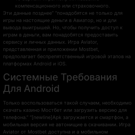
компенсационного или страховочного.
Эти данные позднее” “понадобятся не только для
игры на настоящие деньги в Авиатор, но и дли
вывода выигрышей. Но, чтобы получить доступ к
играм в деньги, вам понадобятся предоставить
сервису и личных данных. Игра Aviator,
представленная и приложении Mostbet,
предполагает беспрепятственный игровой этапов на
платформах Android и iOS.
Системные Требования
Для Android
Только воспользоваться такой случаем, необходимо
скачать казино Мостбет или загрузить версию для
телефона.” “[newline]Apk загружается и смартфон, а
мобильная версия не автонищие в скачивании. Игра
Aviator от Mostbet доступна и а мобильном