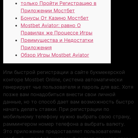
только Пройти Регистрацию в
Приложении Мостбет
Бонусы От Казино Мостбет
Mostbet Aviator: равно О
Правилах же Процессе Игры
Преимущества и Недостатки
Приложения
Обзор Игры Mostbet Aviator
Или быстрой регистрации а сайте букмекерской
конторе Mostbet Online, система автоматически
генерирует чье пользователя и пароль для вас. Хотя
позже вам понадобиться внести свои личной
данные, но то способ дает вам возможность быстро
начать делать ставки. При регистрации по
мобильному телефону нужно выбрать свою страну,
раммингером номер телефона а выбрать валюту.
Это приложение предоставляет пользователям