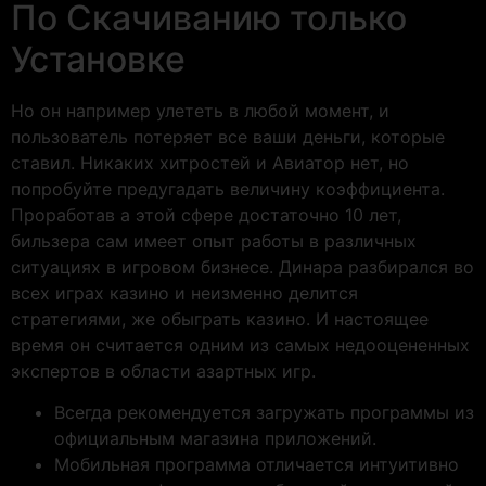
По Скачиванию только
Установке
Но он например улететь в любой момент, и
пользователь потеряет все ваши деньги, которые
ставил. Никаких хитростей и Авиатор нет, но
попробуйте предугадать величину коэффициента.
Проработав а этой сфере достаточно 10 лет,
бильзера сам имеет опыт работы в различных
ситуациях в игровом бизнесе. Динара разбирался во
всех играх казино и неизменно делится
стратегиями, же обыграть казино. И настоящее
время он считается одним из самых недооцененных
экспертов в области азартных игр.
Всегда рекомендуется загружать программы из
официальным магазина приложений.
Мобильная программа отличается интуитивно