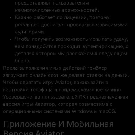
предоставляет пользователям
немногочисленных возможностей.
Казино работает по лицензии, поэтому
регулярно достигает проверки независимыми
аудиторами.
Чтобы получить возможность испытать удачу,
вам понадобится проходит аутентификацию, о
деталях которой мы расскажем в следующем
блоке.
После выполнения иных действий гемблер
загружает онлайн слот же делает ставки на деньги.
Чтобы спрятать игру Aviator, важно зайти в
настройки телефона и найдем скачанное казино.
Усовершенство пользователей ПК предназначенная
версия игры Авиатор, которая совместима с
операционными системами Windows и macOS.
Приложение И Мобильная
Версия Aviator