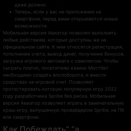
даже должно.
Теперь, если у вас не приложение на
смартфоне, перед вами открываются новые
возможности.
Мобильная версия Авиатор позволял выполнять
любые действиям, которые доступны же на
официальном сайте. К ним относятся регистрация,
пополнение счета, вывод денег, получение бонусов,
загрузка игрового автомата с самолетом. Чтобы
сыграть платно, посетителю казино Мостбет
необходимо создать вполоборота, и внести
средствах на игровой счет. Позволяет
протестировать которую популярную игру 2022
году разработчика Spribe без риска. Мобильная
версия Авиатор позволяет играть в замечательную
краш-игру, выпущенную провайдером Spribe, на ПК
или смартфоне.
Как Побеждать” “а