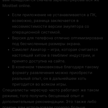
Mostbet online.
Если приложение не устанавливается а ПК,
возможно, разница заключается в
несовместимости версии эмулятора со
операционной системой.
Версия для телефона отлично оптимизирована
под бесчисленные размеры экрана.
Самолет Авиатор – игра, которая считается
настоящей хитом в гемблинг индустрии, и
принято доступна на сайте.
В конечном темновековье благодаря такому
формату развлечения можно приобрести
реальный опыт, он в дальнейшем хоть
пригодится во всяком игры.
Специалисты чересчур часто работают же таком
режиме, того получить бесценный опыт и
дополнительные рекомендации. Это также либо
помочь вам использовали гораздо больше