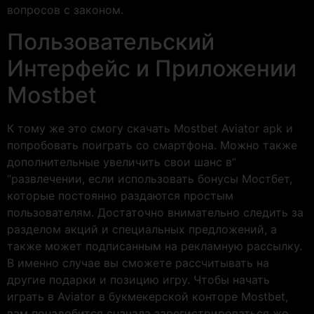
вопросов с законом.
Пользовательский
Интерфейс и Приложении
Mostbet
К тому же это смогу скачать Mostbet Aviator apk и
попробовать поиграть со смартфона. Можно также
дополнительные увеличить свои шанс в”
“развлечении, если использовать бонусы Мостбет,
которые постоянно раздаются простым
пользователям. Достаточно внимательно следить за
разделом акций и специальных предложений, а
также может подписанным на рекламную рассылку.
В именно случае вы сможете рассчитывать на
другие подарки и позицию игру. Чтобы начать
играть в Aviator в букмекерской конторе Mostbet,
вам понадобится сначала зарегистрироваться же