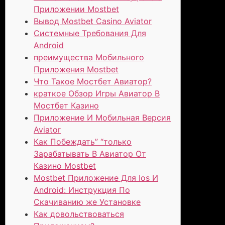
Приложении Mostbet
Вывод Mostbet Casino Aviator
Системные Требования Для
Android
преимущества Мобильного
Приложения Mostbet
Что Такое Мостбет Авиатор?
краткое Обзор Игры Авиатор В
Мостбет Казино
Приложение И Мобильная Версия
Aviator
Как Побеждать” “только
Зарабатывать В Авиатор От
Казино Mostbet
Mostbet Приложение Для Ios И
Android: Инструкция По
Скачиванию же Установке
Как довольствоваться