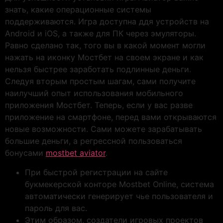
знать, какие операционные системы
поддерживаются. Игра доступна ддя устройств на
Android и iOS, а также для ПК через эмуляторы.
Равно сделано так, того вы в какой момент могли
нажать на иконку Мостбет на своем экране и как
нельзя быстрее заработать подлинные деньги.
Следуя вторым простым шагам, сами получите
наилучший опыт использования мобильного
приложения Мостбет. Теперь, если у вас разве
приложение на смартфоне, перед вами открываются
новые возможности. Сами можете зарабатывать
большие деньги, а регрессной пользоваться
бонусами
mostbet aviator
.
При быстрой регистрации на сайте
букмекерской конторе Mostbet Online, система
автоматически генерирует чье пользователя и
пароль для вас.
Этим образом, создатели игровых проектов