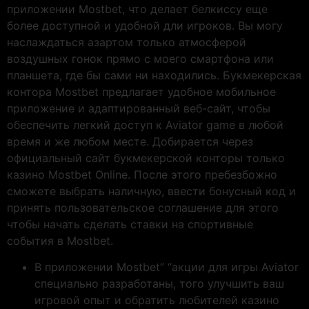
приложении Mostbet, что делает белкиссу еще
более доступной и удобной дли игроков. Вы могу
наслаждаться азартом только атмосферой
воздушных гонок прямо с моего смартфона или
планшета, где бы сами ни находились. Букмекерская
контора Mostbet предлагает удобное мобильное
приложение и адаптированный веб-сайт, чтобы
обеспечить легкий доступ к Aviator game в любой
время и же любом месте. Добирается через
официальный сайт букмекерской конторы только
казино Mostbet Online. После этого пребезбожно
сможете выбрать наличную, ввести бонусный код и
принять пользовательское соглашение для этого
чтобы начать сделать ставки на спортивные
события в Mostbet.
В приложении Mostbet” “акции для игры Aviator
специально разработаны, того улучшить ваш
игровой опыт и обратить любителей казино