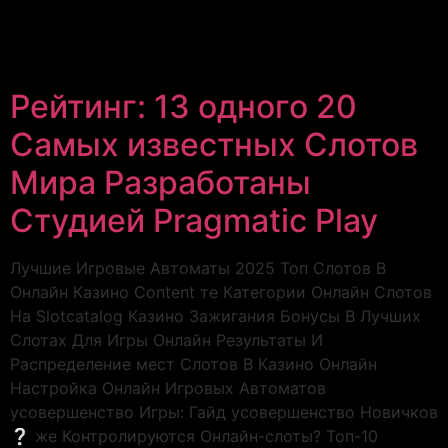
Рейтинг: 13 одного 20
Самых известных Слотов
Мира Разработаны
Студией Pragmatic Play
Лучшие Игровые Автоматы 2025 Топ Слотов В
Онлайн Казино Content те Категории Онлайн Слотов
На Slotcatalog Казино Зажигания Бонусы В Лучших
Слотах Для Игры Онлайн Результаты И
Распределение мест Слотов В Казино Онлайн
Настройка Онлайн Игровых Автоматов
усовершенство Игры: Гайд усовершенство Новичков
❔ же Контролируются Онлайн-слоты? Топ-10