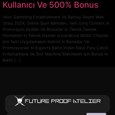
Kullanıcı Ve 500% Bonus
1win: Gambling Establishment Ve Bahisçi Resmi Web
Sitesi 2024, Online Spor Bahisleri, 1win Giriş Content In
Promosyon Kodları Ve Bonuslar In Teknik Destek
Hizmetleri In Teknik Destek Ios/android Mobil Cihazlar
Için 1win Uygulamasını Indirin! In Bonuslar Ve
Promosyonlar In Esports Bahis In’den Nasıl Para Çekilir
In Kumarhane Ve Slot Machine Makineleri Için Bonus In
Bahis […]