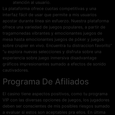
atención al usuario.
La plataforma ofrece cuotas competitivas y una
interfaz fácil de usar que permite a mis usuarios
apostar durante línea sin esfuerzo. Nuestra plataforma
ofrece una variedad de juegos populares, a partir de
tragamonedas vibrantes y emocionantes juegos de
mesa hasta emocionantes juegos de póker y juegos
sobre crupier en vivo. Encuentra tu distraccion favorito”
“u explora nuevas selecciones y disfruta sobre una
experiencia sobre juego inmersiva disadvantage
gráficos impresionantes sumado a efectos de sonido
cautivadores.
Programa De Afiliados
El casino tiene aspectos positivos, como tu programa
VIP con las diversas opciones de juegos, los jugadores
deben ser conscientes de mis posibles riesgos sumado
a evaluar si estos son aceptables pra ellos. En última