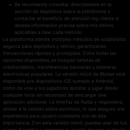
Se recomienda consultar directamente en la
sección de depósitos sobre la plataforma o
contactar al beneficio de atención ing cliente si
deseas información precisa sobre mis límites
aplicables a new cada método.
La plataforma admite múltiples métodos de soddisfatto
seguros para depósitos y retiros, garantizando
transacciones rápidas y protegidas. Entre todas las
opciones disponibles ze incluyen tarjetas de
crédito/débito, transferencias bancarias y billeteras
electrónicas populares. La versión móvil de Bbrbet está
disponible pra dispositivos iOS sumado a Android,
como da voie a los jugadores apostar y jugar desde
cualquier local sin necesidad de descargar una
aplicación adicional. La interfaz es fluida y responsiva,
similar a la versión sobre escritorio, lo que asegura una
experiencia para usuario constante con de alta
importancia. Con esta versión móvil, puedes usar de tus
juegos favoritos y gobernar tu cuenta durante cualquier