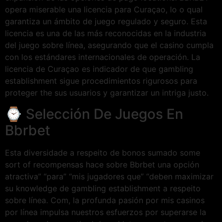
opera miserable una licencia para Curaçao, lo o qual
garantiza un ámbito de juego regulado y seguro. Esta
licencia es una de las más reconocidas en la industria
del juego sobre línea, asegurando que el casino cumpla
con los estándares internacionales de operación. La
licencia de Curaçao es indicador de que gambling
establishment sigue procedimientos rigurosos para
proteger the sus usuarios y garantizar un intriga justo.
⌚️ Selección De Juegos En
Bbrbet
Esta diversidade a respeito de bonos sumado some
sort of recompensas hace sobre Bbrbet una opción
atractiva” “para” “mis jugadores que” “deben maximizar
su knowledge de gambling establishment a respeito
sobre línea. Com, la profunda pasión por mis casinos
por línea impulsa nuestros esfuerzos por superarse la