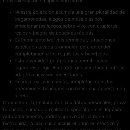
conveniencia de su aplicación móvil.
Nuestra colección acumula una gran pluralidad de
tragamonedas, juegos de mesa clásicos,
emocionantes juegos sobre vivo con crupieres
reales y juegos de apuestas rápidas.
Es importante leer mis términos y situaciones
asociados a cada promoción para entender
completamente los requisitos y beneficios.
Esta diversidad de opciones permite a los
jugadores elegir el método que acertadamente se
adapte a new sus necesidades.
Desde crear una cuenta, completar todas las
operaciones bancarias con hacer una apuesta con
dinero.
Completa el formulario con sus datos personales, prova
tu cuenta, sumado a realiza tu special primer depósito.
Automáticamente, podrás aprovechar el bono de
bienvenida, la cual suele incluir el bono en efectivo y