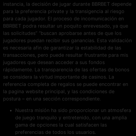
instancia, la decisión de jugar durante BBRBET depende
para la preferencia private y la transigencia al riesgo
para cada jugador. El proceso de incomunicación en
BBRBET podra resultar un poquito enrevesado, ya que
las solicitudes” “buscan aprobarse antes de que los
jugadores puedan recibir sus ganancias. Esta validación
es necesaria afin de garantizar la estabilidad de las
transacciones, pero puede resultar frustrante para mis
jugadores que desean acceder a sus fondos
rápidamente. La transparencia de las ofertas de bonos
se considera la virtud importante de casinos. La
referencia completa de regalos se puede encontrar en
la pagina website principal, y las condiciones de
postura – en una sección correspondiente.
Nuestra misión ha sido proporcionar un atmosfera
de juego tranquilo y entretenido, con una amplia
gama de opciones la cual satisfacen las
preferencias de todos los usuarios.