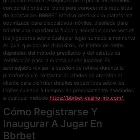
giros cuma-cuma. Asegúrate de explorar los términos
con condiciones del bono para conocer mis requisitos
de apostando. BBRBET México destina una plataforma
optimizada para dispositivos móviles, diseñada para
brindar una experiencia fluida y accesible some sort of
los jugadores sobre cualquier lugar sumado a momento.
Al igual que con los depósitos, los límites de retiro
dependen del método predilecto y del estatus de
verificación para la cuenta delete jugador. Es
aconsejable revisar la sección de retiros durante la
plataforma um contactar al criados de atención al
cliente para disfrutar detalles específicos sobre los
límites sumado a tiempos de procesamiento asociados
a qualquer método
https://bbrbet-casino-mx.com/
.
Cómo Registrarse Y
Inaugurar A Jugar En
Bbrbet