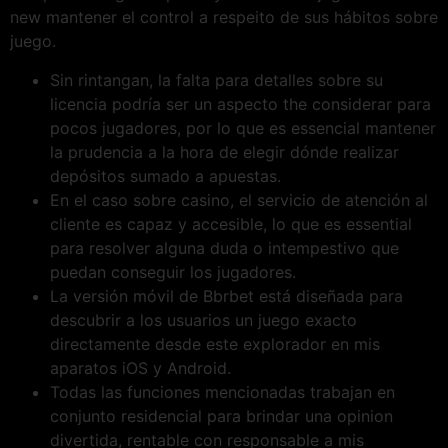
new mantener el control a respeito de sus hábitos sobre
juego.
Sin rintangan, la falta para detalles sobre su
licencia podría ser un aspecto the considerar para
pocos jugadores, por lo que es essencial mantener
la prudencia a la hora de elegir dónde realizar
depósitos sumado a apuestas.
En el caso sobre casino, el servicio de atención al
cliente es capaz y accesible, lo que es essential
para resolver alguna duda o intempestivo que
puedan conseguir los jugadores.
La versión móvil de Bbrbet está diseñada para
descubrir a los usuarios un juego exacto
directamente desde este explorador en mis
aparatos iOS y Android.
Todas las funciones mencionadas trabajan en
conjunto residencial para brindar una opinion
divertida, rentable con responsable a mis