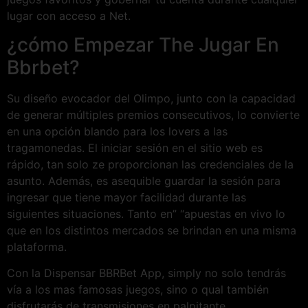
lugar con acceso a Net.
¿cómo Empezar The Jugar En
Bbrbet?
Su diseño evocador del Olimpo, junto con la capacidad
de generar múltiples premios consecutivos, lo convierte
en una opción blando para los lovers a las
tragamonedas. El iniciar sesión en el sitio web es
rápido, tan solo ze proporcionan las credenciales de la
asunto. Además, es asequible guardar la sesión para
ingresar que tiene mayor facilidad durante las
siguientes situaciones. Tanto en” “apuestas en vivo lo
que en los distintos mercados se brindan en una misma
plataforma.
Con la Dispensar BBRBet App, simply no solo tendrás
vía a los mas famosas juegos, sino o qual también
disfrutarás de transmisiones en palpitante,