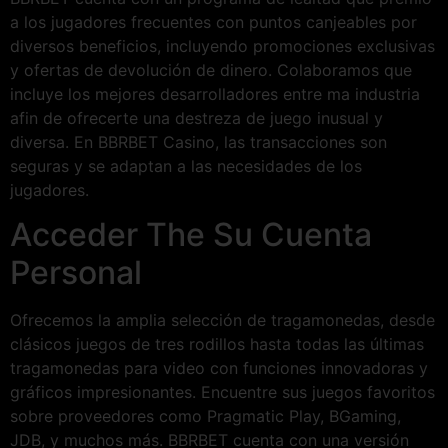
a los jugadores frecuentes con puntos canjeables por
diversos beneficios, incluyendo promociones exclusivas
y ofertas de devolución de dinero. Colaboramos que
incluye los mejores desarrolladores entre ma industria
afin de ofrecerte una destreza de juego inusual y
diversa. En BBRBET Casino, las transacciones son
seguras y se adaptan a las necesidades de los
jugadores.
Acceder The Su Cuenta
Personal
Ofrecemos la amplia selección de tragamonedas, desde
clásicos juegos de tres rodillos hasta todas las últimas
tragamonedas para video con funciones innovadoras y
gráficos impresionantes. Encuentre sus juegos favoritos
sobre proveedores como Pragmatic Play, BGaming,
JDB, y muchos más. BBRBET cuenta con una versión