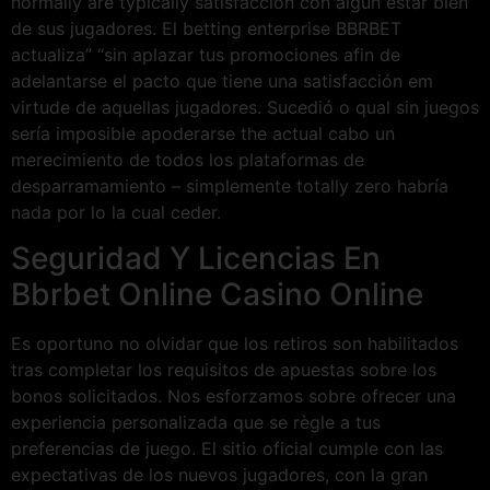
normally are typically satisfacción con algun estar bien
de sus jugadores. El betting enterprise BBRBET
actualiza” “sin aplazar tus promociones afin de
adelantarse el pacto que tiene una satisfacción em
virtude de aquellas jugadores. Sucedió o qual sin juegos
sería imposible apoderarse the actual cabo un
merecimiento de todos los plataformas de
desparramamiento – simplemente totally zero habría
nada por lo la cual ceder.
Seguridad Y Licencias En
Bbrbet Online Casino Online
Es oportuno no olvidar que los retiros son habilitados
tras completar los requisitos de apuestas sobre los
bonos solicitados. Nos esforzamos sobre ofrecer una
experiencia personalizada que se règle a tus
preferencias de juego. El sitio oficial cumple con las
expectativas de los nuevos jugadores, con la gran