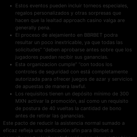
Estos eventos pueden incluir torneos especiales,
regalos personalizados y otras sorpresas que
hacen que la lealtad approach casino valga are
generally pena.
El proceso de alejamiento en BBRBET podra
resultar un poco inextricable, ya que todas las
solicitudes” “deben aprobarse antes sobre que los
jugadores puedan recibir sus ganancias.
Esta organizacion cumple” “con todos los
controles de seguridad con está completamente
autorizada para ofrecer juegos de azar y servicios
de apuestas de manera lawful.
Los requisitos tienen un depósito mínimo de 300
MXN activar la promoción, así como un requisito
de postura de 40 vueltas la cantidad de bono
antes de retirar las ganancias.
Este pacto de reducir la asistencia normal sumado a
eficaz refleja una dedicación afin para Bbrbet a