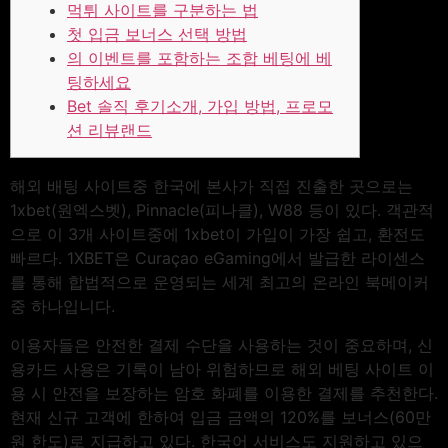
먹튀 사이트를 구분하는 법
첫 입금 보너스 선택 방법
의 이벤트를 포함하는 조합 베팅에 베
팅하세요
Bet 솔직 후기소개, 가입 방법, 프로모
션 리뷰랜드
해외 배팅 사이트중 한국에 본사가 직접 진출한 곳으로는
1xbet(원엑스벳), Pinnacle(피나클), W88 등이 있다. 객관적
으로 이 3개 사이트중에 1xbet이 가입이 가장 쉽고, 환전도
빠르다. 1XBET은 Curaçao eGaming에서 발급한 라이센스
를 통해 합법적으로 운영되는 세계 최고의 온라인 북메이커
중 하나입니다.
이용자들은 안전한 결제 수단을 사용하는 것이 중요하며, 신
용카드 사용은 기록이 남아 위험하므로 해외 베팅 사이트 이
용 시 안전을 보장하는 암호 화폐를 이용한 결제를 추천한다.
현재 신규 고객에 한하여 입금 금액의 120%를 보너스(60만
원 한도)로 지급하고 있다. 한국어 서비스도 지원하고 있으