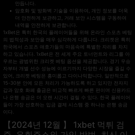
만듭니다.
암호화 및 방화벽 기술을 이용하여, 개인 정보를 더욱
더 안전하게 보관하고, 거래 보안 시스템을 구동하여
내역을 안전하게 보관합니다.
1xBet은 특히 한국의 플레이어들을 위해 온라인 스포츠 베팅
의 법적성과 보안을 매우 심각하게 다룹니다. 크리켓은 특히
한국에서 스포츠 애호가들의 마음속에 특별한 자리를 차지
하고 있습니다. 1xBet은 전 세계 주요 토너먼트와 리그를 아
우르는 광범위한 크리켓 베팅 옵션을 제공합니다. 경기 우승
자부터 개별 선수 성능에 이르기까지 다양한 시장을 즐길 수
있어, 크리켓 베팅은 흥미롭고 다이나믹합니다. 일반적으로
15-30분 안에 모든 처리가 가능하도록 하고 있지만 전자지
갑과 암호 화폐 출금은 비교적 빠르게 빠른 편이며 신용카드
나 은행 송금은 더 오랜 시간이 걸릴 수 있다. 한국 플레이어
들이 가장 선호하는 입금 결제 시스템 중 하나는 은행 송금
이다.
【2024년 12월 】 1xbet 먹튀 검
증, 우회주소와 가입 방법, 최신 이