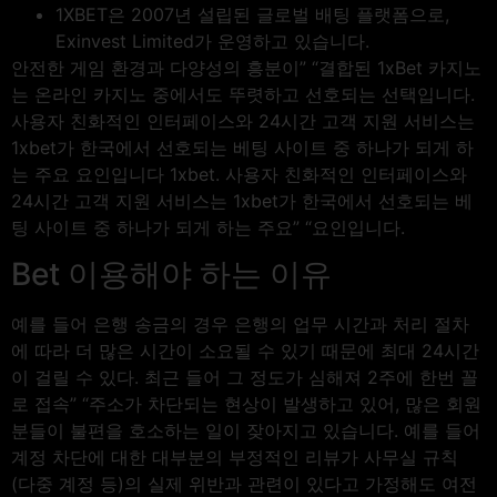
1XBET은 2007년 설립된 글로벌 배팅 플랫폼으로,
Exinvest Limited가 운영하고 있습니다.
안전한 게임 환경과 다양성의 흥분이” “결합된 1xBet 카지노
는 온라인 카지노 중에서도 뚜렷하고 선호되는 선택입니다.
사용자 친화적인 인터페이스와 24시간 고객 지원 서비스는
1xbet가 한국에서 선호되는 베팅 사이트 중 하나가 되게 하
는 주요 요인입니다 1xbet. 사용자 친화적인 인터페이스와
24시간 고객 지원 서비스는 1xbet가 한국에서 선호되는 베
팅 사이트 중 하나가 되게 하는 주요” “요인입니다.
Bet 이용해야 하는 이유
예를 들어 은행 송금의 경우 은행의 업무 시간과 처리 절차
에 따라 더 많은 시간이 소요될 수 있기 때문에 최대 24시간
이 걸릴 수 있다. 최근 들어 그 정도가 심해져 2주에 한번 꼴
로 접속” “주소가 차단되는 현상이 발생하고 있어, 많은 회원
분들이 불편을 호소하는 일이 잦아지고 있습니다. 예를 들어
계정 차단에 대한 대부분의 부정적인 리뷰가 사무실 규칙
(다중 계정 등)의 실제 위반과 관련이 있다고 가정해도 여전