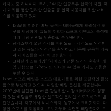
카지노 중 하나이다. 특히, 24시간 연중무휴 한국어 지원, 국
내 계좌를 통한 편리한 입출금 등 한국 사용자를 위한 서비
스를 제공하고 있다.
1xBet의 이러한 베팅 옵션은 베터들에게 포괄적인 도
구를 제공하여, 그들의 취향과 스포츠 이벤트의 특성에
따라 베팅 전략을 맞춤화할 수 있습니다.
원엑스벳의 오랜 역사를 바탕으로 국제적으로 인정받
고 있는 규모와 안전성을 확인하고 이용에 유용한 기능
과 서비스들을 자세히 설명합니다.
고화질의 스트리밍” “서비스와 전문 딜러의 원활한 게
임 진행으로 1xBet서만 만나볼 수 있는 카지노 경험을
누릴 수 있다.
1xbet 스포츠 베팅은 스포츠 애호가들을 위한 포괄적인 플랫
폼으로 부상하고 있으며, 다양한 베팅 옵션을 제공합니다.
2007년에 설립된 1xbet은 광범위한 시장 커버리지와 경쟁
력 있는 배당률로 유명한 선도적인 온라인 스포츠북으로 발
전했습니다. 축구에서 테니스까지, 농구에서 크리켓까지, 다
양한 스포츠를 제공하며, 초보자부터 숙련된 베팅꾼까지 모