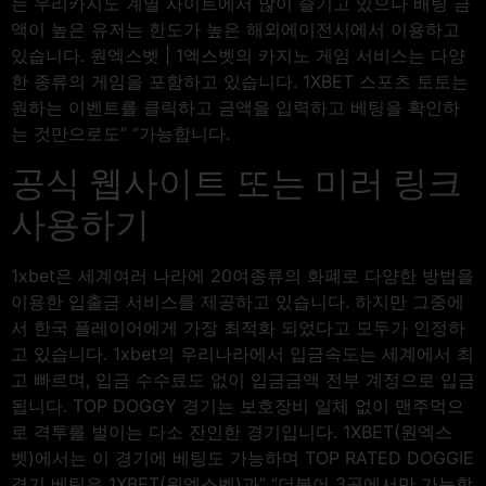
는 우리카지노 계열 사이트에서 많이 즐기고 있으나 배팅 금
액이 높은 유저는 한도가 높은 해외에이전시에서 이용하고
있습니다. 원엑스벳 | 1엑스벳의 카지노 게임 서비스는 다양
한 종류의 게임을 포함하고 있습니다. 1XBET 스포츠 토토는
원하는 이벤트를 클릭하고 금액을 입력하고 베팅을 확인하
는 것만으로도” “가능합니다.
공식 웹사이트 또는 미러 링크
사용하기
1xbet은 세계여러 나라에 20여종류의 화폐로 다양한 방법을
이용한 입출금 서비스를 제공하고 있습니다. 하지만 그중에
서 한국 플레이어에게 가장 최적화 되었다고 모두가 인정하
고 있습니다. 1xbet의 우리나라에서 입금속도는 세계에서 최
고 빠르며, 입금 수수료도 없이 입금금액 전부 계정으로 입금
됩니다. TOP DOGGY 경기는 보호장비 일체 없이 맨주먹으
로 격투를 벌이는 다소 잔인한 경기입니다. 1XBET(원엑스
벳)에서는 이 경기에 베팅도 가능하며 TOP RATED DOGGIE
경기 베팅은 1XBET(원엑스벳)과” “더불어 3곳에서만 가능합