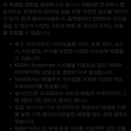
과 특별한 경험을 제공하고자 합니다. 1xBet은 한국에서 합
법적으로 운영되며 2007년 설립 이후 꾸준한 입지를 이어가
고 있다. 한국 플레이어들은 이 플랫폼에서 안전하게 게임을
즐길 수 있으며 다양한 스포츠 베팅 및 온라인 카지노 게임
을 경험할 수 있습니다.
축구, 아이스하키, 바이애슬론, 야구, 권투, 탁구, 스누
커, 사이클링, 수구를 포함한 다양한 스포츠에 베팅할
수 있습니다.
KODI나 Acestream 시스템을 사용하는 경우, HIGH-
DEFINITION 선명도로 경험이 더욱 향상됩니다.
1xbet에서는 에볼루션 게이밍을 포함한 다양한 게임
프로바이더를 제공합니다.
실시간으로 약 200개의 라이브 베팅이 이루어지며, 그
중 3분의 1은 라이브 중계도 합니다.
입금 보너스는 다소 파격적으로 제공되기 때문에 기회
를 놓친 기존 플레이어분들은 혜택을 받지 못한 경우도
있습니다.
1xBet 카지노는 한국 계좌 거래를 지원하며 모든 입출