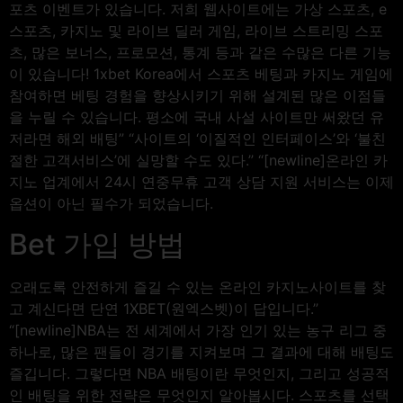
포츠 이벤트가 있습니다. 저희 웹사이트에는 가상 스포츠, e
스포츠, 카지노 및 라이브 딜러 게임, 라이브 스트리밍 스포
츠, 많은 보너스, 프로모션, 통계 등과 같은 수많은 다른 기능
이 있습니다! 1xbet Korea에서 스포츠 베팅과 카지노 게임에
참여하면 베팅 경험을 향상시키기 위해 설계된 많은 이점들
을 누릴 수 있습니다. 평소에 국내 사설 사이트만 써왔던 유
저라면 해외 배팅” “사이트의 ‘이질적인 인터페이스’와 ‘불친
절한 고객서비스’에 실망할 수도 있다.” “[newline]온라인 카
지노 업계에서 24시 연중무휴 고객 상담 지원 서비스는 이제
옵션이 아닌 필수가 되었습니다.
Bet 가입 방법
오래도록 안전하게 즐길 수 있는 온라인 카지노사이트를 찾
고 계신다면 단연 1XBET(원엑스벳)이 답입니다.”
“[newline]NBA는 전 세계에서 가장 인기 있는 농구 리그 중
하나로, 많은 팬들이 경기를 지켜보며 그 결과에 대해 배팅도
즐깁니다. 그렇다면 NBA 배팅이란 무엇인지, 그리고 성공적
인 배팅을 위한 전략은 무엇인지 알아봅시다. 스포츠를 선택