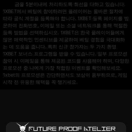
금을 5분이내에 처리하도록 최선을 다하고 있습니다.
1XBET에서 베팅에 참여하려면 플레이어는 올바른 절차에
따라 공식 계정을 등록해야 합니다. 1XBET 등록 페이지를 방
문하여 전화번호, 이메일 또는 소셜 네트워크를 통해 적절한
등록 방법을 선택하십시오. 1XBET은 한국 플레이어들에게
많은 매력적인 인센티브를 제공하여 베팅 경험을 극대화하
는 데 도움을 줍니다. 특히 신규 참가자는 두 가지 환영
1XBET 보너스 프로그램을 받을 수 있습니다. 일부 프로모션
참여 시 이메일을 통해 제공된 코드를 사용해야 하며, 다양한
프로모션 중 나에게 가장 적합한 이벤트를 확인해보세요.
1xbet의 프로모션은 간단하면서도 보상이 풍부하므로, 게임
시작 전 유용한 혜택을 꼭 챙기세요.