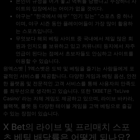
본인이 규정을 어겨 놓고 먹튀를 당했다고 주장하니 사
이트의 입장에서는 어이가 없을 것이다.
야구는” “한국에서 매우” “인기 있는” “스포츠 중 하나
이며, 야구 시즌 동안 플레이어들이 가장 많이 활용하
는 스포츠입니다.
무엇보다 해외 베팅 사이트 중 국내에서 제일 많은 회
원과 인지도를 보유하고 있고 커뮤니티 등지에서 자주
언급이 된다는 점에서 초보자들도 안심하고 사이트를
이용할 수 있습니다.
원엑스벳 | 1엑스벳은 도박 및 베팅을 즐기는 사람들에게 포
괄적인 서비스를 제공합니다. 다양한 게임과 베팅 옵션, 안전
한 플랫폼 및 전문적인 고객 서비스를 통해 사용자의 만족도
를 최우선으로 생각하고 있습니다. 또한 1XBET은 ‘1xLive
Casino’ 라는 자체 게임도 제공하고 있으며, 라이브 바카라,
블랙잭, 룰렛 등 다양한 테이블 게임을 고액 베팅으로 즐길
수 있는 장점이 있습니다.
X Bet의 라이브 및 프리매치 스포
츠 베팅 배당률은 어떻게 되나요?