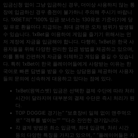
입금신청 없이 그냥 입금하신 경우, 더이상 사용하지 않는 통
장에 입금하신 경우 충전이 불가하니 주의해 주시기 바랍니
다. 1XBET의” “100% 입금 보너스는 130유로 기준이기에 당
일 유로 환율마다 지급되는 최대 금액은 오차 범위가 발생될
수 있습니다. 1xBet을 이용하여 게임을 즐기기 위해서는 먼
저 계정에 자금을 입금해야 합니다. 다행히, 1xBet은 한국 사
용자들을 위해 다양한 편리한 입금 방법을 제공하고 있으며,
이를 통해 간편하게 자금을 이체하고 게임을 즐길 수 있습니
다. 특히 1xBet이 한국 플레이어들에게 사랑받는 이유는 한
국어로 빠른 답변을 받을 수 있는 상담원을 제공하여 사용자
들의 문의에 신속하게 대응하고 있다는 점에 있다.
1xBet(원엑스벳) 입금은 선택한 결제 수단에 따라 처리
시간이 달라지며 대부분의 결제 수단은 즉시 처리가 된
다.
TOP DOGGIE 경기는” “보호장비 일체 없이 맨주먹으
로” “격투를 벌이는”” ““다소 잔인한 경기입니다.
각 결제 방법은 최소 입금액, 최대 입금액, 처리 시간
등의 다양한 특징을 가지고 있으며, ” “플레이어들은 자