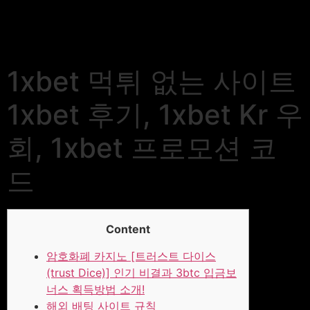
1xbet 먹튀 없는 사이트
1xbet 후기, 1xbet Kr 우
회, 1xbet 프로모션 코
드
Content
암호화폐 카지노 [트러스트 다이스
(trust Dice)] 인기 비결과 3btc 입금보
너스 획득방법 소개!
해외 배팅 사이트 규칙