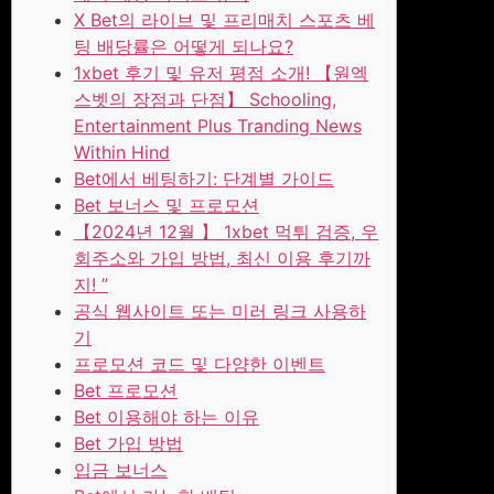
X Bet의 라이브 및 프리매치 스포츠 베
팅 배당률은 어떻게 되나요?
1xbet 후기 및 유저 평점 소개! 【원엑
스벳의 장점과 단점】 Schooling,
Entertainment Plus Tranding News
Within Hind
Bet에서 베팅하기: 단계별 가이드
Bet 보너스 및 프로모션
【2024년 12월 】 1xbet 먹튀 검증, 우
회주소와 가입 방법, 최신 이용 후기까
지! ”
공식 웹사이트 또는 미러 링크 사용하
기
프로모션 코드 및 다양한 이벤트
Bet 프로모션
Bet 이용해야 하는 이유
Bet 가입 방법
입금 보너스