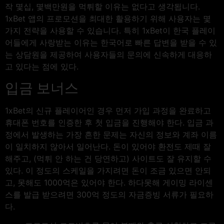
작 몇십, 몇백만원을 먹튀할 이유는 없다고 생각됩니다.
1xBet 앱의 프로모션을 최대한 활용하기 위해 사용자는 몇
가지 전략을 사용할 수 있습니다. 특히 1xBet이 한국 플레이
어들에게 사랑받는 이유는 한국어로 빠른 답변을 받을 수 있
는 상담원을 제공하여 사용자들의 문의에 신속하게 대응하
고 있다는 점에 있다.
입금 보너스
1xBet의 신규 플레이어인 경우 먼저 가입 과정을 완료하고
휴대폰 번호를 인증한 후 첫 입금을 진행해야 한다. 입금 과
정에서 발생하는 가장 흔한 문제는 자신의 정보와 계좌 이름
이 일치하지 않아서 일어난다. 돈이 있어야 환전도 제때 잘
해주고, (먹튀 안 하는 건 당연하고) 사이트도 잘 유지할 수
있다. 이 정도의 스케일을 가지려면 돈이 조금 있으면 안되
고, 못해도 1000억은 있어야 한다. 하다못해 게이밍 라이센
스를 발급 받으려면 300억 정도의 자금증빙 서류가 필요하
다.