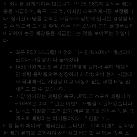
히 회사를 희게하지는 않습니다. 약 95-96%에 달하는 배당
률을 지급하며, 축구, 크리켓, 어떠한 스포츠에서든 보장됩니
다. 실시간 배당률 분석은 사용자가 정보에 입각한 결정을 내
릴 수 있도록 도움을 주며, 이는 원엑스벳이 경쟁 플랫폼들과
비교하여 높은 배당률을 지급한다는 것을 보여주는 것입니
다.
최근 PC(데스크탑) 버전의 디자인(UI/UX)가 개선되어
전보다 사용성이 더 높아졌다.
1XBET(원엑스벳)은 2020년대에 들어서 부터 세계적
인 베팅 플랫폼으로 성장하기 시작했으며 현재 시점에
서 국내에서는 사실상 비교 대상이 없는 대형 베팅 업
체라고 할 수 있습니다.
가장 인기있는 베팅은 축구, UFC, E-스포츠 베팅이며
– 1xBet은 이미 수년간 이벤트 개발을 지원해왔습니다.
보너스 거절출금조건 없이 빠른 출금을 원하는 높은 금
액으로 배팅하는 하이롤러에게 추천합니다.
예를 들어 메이저” “챔피언십, 토너먼트, 지역 이벤트 등 다양
한 베팅 유형을 포함하여 선택하고 베팅할 수 있는 많은 스