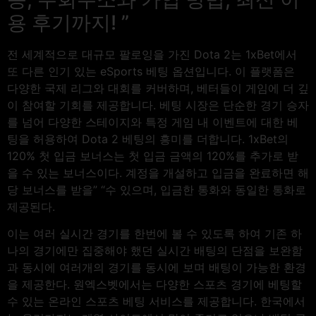
용 후기까지! ”
전 세계적으로 대규모 팔로잉을 가진 Dota 2는 1xBet에서
또 다른 인기 있는 eSports 베팅 옵션입니다. 이 플랫폼은
다양한 국제 리그와 대회를 커버하며, 베터들이 게임에 더 깊
이 참여할 기회를 제공합니다. 베팅 시장은 단순한 경기 승자
를 넘어 다양한 스테이지와 특정 게임 내 이벤트에 대한 베
팅을 허용하여 Dota 2 베팅의 흥미를 더합니다. 1xBet의
120% 첫 입금 보너스는 첫 입금 금액의 120%를 추가로 받
을 수 있는 보너스이다. 계정을 개설하고 입금을 완료하면 해
당 보너스를 받을” “수 있으며, 입금한 통화와 동일한 통화로
제공된다.
이는 여러 실시간 경기를 한번에 볼 수 있도록 하여 기존 하
나의 경기에만 집중해야 했던 실시간 배팅의 단점을 보완함
과 동시에 여러개의 경기를 동시에 보며 배팅이 가능한 환경
을 제공한다. 원엑스벳에서는 다양한 스포츠 경기에 베팅할
수 있는 온라인 스포츠 베팅 서비스를 제공합니다. 한국에서