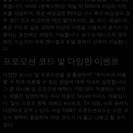
해줍니다. 1xbet (원엑스벳)은 매일 약 1000개 이상의 이벤
트를 제공하며, 평균 배당금은 95%입니다. 축구 배당금의 경
우 경기 전과 비교하면 약간 떨어지지만, 골, 코너, 페널티킥,
혹은 카드와 같은 300개 이상의 마켓을 이용하여 경기가 진
행되는 동안에도 배팅이 가능합니다. 농구와 테니스의 경우
에도 수십가지 대체 핸디캡과 토탈 중에서 선택이 가능합니
다.
프로모션 코드 및 다양한 이벤트
다양한 보너스 및 프로모션을 잘 활용하여” “유익하게 이용
할 수 하게 이용할 수 있는 방법에 대해 자세히 설명합니다.
그 중 캐시백 및 프로모션 혜택이 가장 많이 적용되는 카지
노 제품은 당연하게도 자사 제품인 1xLive 카지노 제품입니
다. 일반 스포츠 종목 외에도 e스포츠, TV 게임, 다트 등까지
다양하게 갖추고 있다. 사실 1XBET 프로모션코드는 모든 코
드의 혜택이 동일하며 어떤 코드가 더 좋고 나쁘고 할 것이
없다.