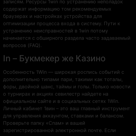
записям. Ресурсы 1win по устранению неполадок
содержат информацию том рекомендуемых
браузерах и настройках устройства для
оптимизации процесса входа в систему. Пути к
устранению неисправностей в 1win потому
начинается с обширного раздела часто задаваемый
вопросов (FAQ).
In – Букмекер же Казино
Особенность 1Win — широкая роспись событий с
дополнительно типами пари, такими как тоталы,
форы, двойной шанс, таймы и голы. Только новости
о турнирах и акциях севилестр найдете на
официальном сайте и в социальных сетях 1Win.
Личный кабинет 1вин – это ваш главный инструмент
для управления аккаунтом, ставками и балансом.
Проверьте папку «Спам» и вашей
зарегистрированной электронной почте. Если