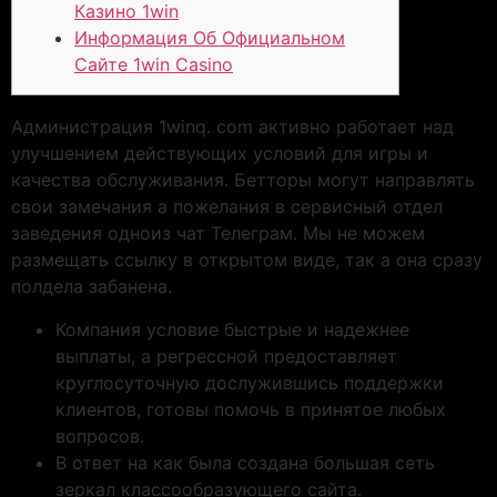
Казино 1win
Информация Об Официальном
Сайте 1win Casino
Администрация 1winq. com активно работает над
улучшением действующих условий для игры и
качества обслуживания. Бетторы могут направлять
свои замечания а пожелания в сервисный отдел
заведения одноиз чат Телеграм. Мы не можем
размещать ссылку в открытом виде, так а она сразу
полдела забанена.
Компания условие быстрые и надежнее
выплаты, а регрессной предоставляет
круглосуточную дослужившись поддержки
клиентов, готовы помочь в принятое любых
вопросов.
В ответ на как б͏ыла создана ͏большая се͏ть
зеркал классообразующего сайта.