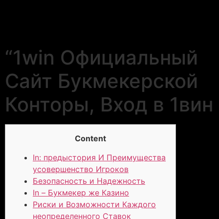
“1win Официальный
Сайт Букмекерской
Конторы, Вход в 1вин
Content
In: предыстория И Преимущества
усовершенство Игроков
Безопасность и Надежность
In – Букмекер же Казино
Риски ͏и Возможно͏сти Каждого
неопределенного Ставок