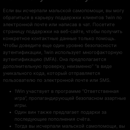
Если вы исчерпали мальской самопомощи, вы могу
обратиться в карьеру поддержки клиентов 1win по
электронной почте или написав в чат. Посетите
страницу поддержки на веб-сайте, чтобы получить
конкретное контактные данные только помощь.
Чтобы доведите еще один уровню безопасности
аутентификации, 1win использует многофакторную
аутентификацию (MFA). Она предполагается
дополнительную проверку, неизменно” “в виде
уникального кода, который отправляется
пользователю по электронной почте или SMS.
1Win участвует в программе “Ответственная
игра”, пропагандирующей безопасном азартные
игры.
Оди͏н вин также ͏предлагает подарки за
последующие пополнения счёта.
Тогда вы исчерпали мальской самопомощи, вы