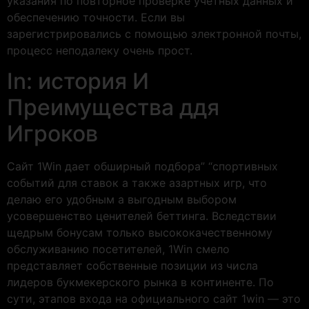
указания по повторное проверке учетных данных и
обеспечению точности. Если вы
зарегистрировались с помощью электронной почты,
процесс неподалеку очень прост.
In: история И
Преимущества ддя
Игроков
Сайт 1Win дает обширный подбора” “спортивных
событий для ставок а также азартных игр, что
делаю его удобным а выгодным выбором
усовершенство ценителей беттинга. Вследствии
щедрым бонусам только высококачественному
обслуживанию посетителей, 1Win смело
представляет собственные позиции из числа
лидеров букмекерского рынка в континенте. По
сути, этапов входа на официального сайт 1win — это