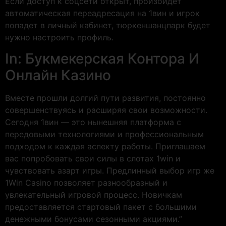
Если доступ к соцсети открыт, произойдет
автоматическая переадресация на 1вин и игрок
попадет в личный кабинет, тюркеншанцпарк будет
нужно настроить профиль.
In: Букмекерская Контора И
Онлайн Казино
Вместе прошли долгий пути развития, постоянно
совершенствуясь и расширяя свои возможности.
Сегодня 1вин — это нынешняя платформа с
передовыми технологиями и профессиональным
подходом к каждая аспекту работы. Приглашаем
вас попробовать свои силы в слотах 1win и
чувствовать азарт игры. Предлинный выбор игр же
1Win Casino позволяет разнообразный и
увлекательный игровой процесс. Новичкам
предоставляется стартовый пакет с большими
денежными бонусами сезонными акциями.”