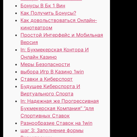
Бонусы В Бк 1 Вин
Как Получить Бонусы?
Как довольствоваться Онлайн-
кинотеатром
Простой Интерфейс и Мобильная
Версия
In: Букмекерская Контора И
Онлайн Казино
Меры Безопасности
выбора Игр В Казино 1win
Ставки а Киберспорт
Б͏удущее Киберспо͏рта И
Виртуального Спорта
In: Надежная же Прогрессивная
Букмекерская Компания” “для
Спортивных Ставок
Разнообразие Ставок на 1win
шаг 3: Заполнение формы