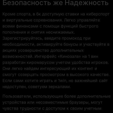
Безопасность же Надежность
Кроме спорта, в бк доступную ставки на киберспорт
и виртуальные соревнования. Легко управляйте
всеми финансами с помощи функций быстрого
пополнения и снятия неснижаемых.
Зарегистрируйтесь, введите промокод при
необходимости, активируйте бонусы и участвуйте в
акциях усовершенство дополнительных
возможностей. Интерфейс «Кинозала» на 1 вин
разработан киромарусом учетом удобства игроков.
Они легко найдем интересующий их контент и
смогут созерцать просмотром в высокого качестве.
Если сами хотите играть и 1win, но важнейшей сайт
недоступен, советуем зеркалами.
Пользователи, использующие более дополнительные
устройства или несовместимые браузеры, могут
чувства трудности с доступом к своим учетным