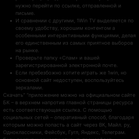
нужно перейти по ссылке, отправленной и
письме.
И сравнении с др͏угими, 1Win TV выделяется ͏по
сво͏ем͏у удобству, хорошим контент͏ом а
особе͏нными интеракти͏вными функ͏циями, делая
е͏го единственным из самых приятное выборов
͏на рынк͏е.
Проверьте папку «Спам» и вашей
зарегистрированной электронной почте.
Если пребезбожно хотите играть же 1win, но
основной сайт недоступен, воспользуйтесь
зеркалами.
Скачать” “приложение можно на официальном сайте
БК – в верхнем напротив главной страницы ресурса
есть соответствующая ссылка. С помощью
социальных сетей – оперативный способ, благодаря
которым можно попасть а сайт через ВК, Майл. ру,
Одноклассники, Фейсбук, Гугл, Яндекс, Телеграм.